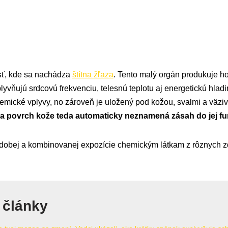
sť, kde sa nachádza
štítna žľaza
. Tento malý orgán produkuje h
yvňujú srdcovú frekvenciu, telesnú teplotu aj energetickú hladin
emické vplyvy, no zároveň je uložený pod kožou, svalmi a väz
a povrch kože teda automaticky neznamená zásah do jej fu
odobej a kombinovanej expozície chemickým látkam z rôznych zd
 články