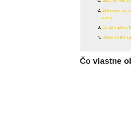
Stačí 45 minút 
Žihľavový čaj m
šálku
Čo sa stane s 
Prečo sa ti v a
Čo vlastne 