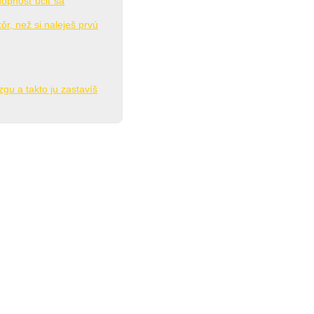
hopnosť učiť sa
ôr, než si naleješ prvú
zgu a takto ju zastavíš