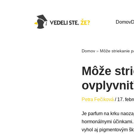
Domov
D
Domov
»
Môže striekanie p
Môže str
ovplyvniť
Petra Fečiková
/
17. feb
Je parfum na krku naozaj
hormonálnymi účinkami. P
vyhol aj pigmentovým š