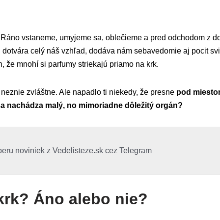
. Ráno vstaneme, umyjeme sa, oblečieme a pred odchodom z do
 dotvára celý náš vzhľad, dodáva nám sebavedomie aj pocit svi
n, že mnohí si parfumy striekajú priamo na krk.
neznie zvláštne. Ale napadlo ti niekedy, že presne
pod miesto
sa nachádza malý, no mimoriadne dôležitý orgán?
beru noviniek z Vedelisteze.sk cez Telegram
krk? Áno alebo nie?