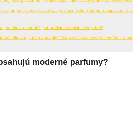
a tvoj mozog sa zmení. Vedci ukázali, ako krátky spánok ovplyvňuje sc
ôže podporiť tvoje zdravie viac, než si myslíš. Toto potrebuješ vedieť sk
tvojím telom, ak budeš jesť arašidové maslo každý deň?
ute točí hlava a je ti na vracanie? Takto vzniká cestovná nevoľnosť v mo
obsahujú moderné parfumy?