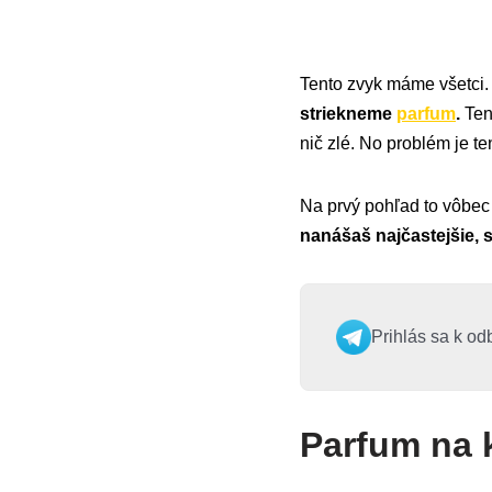
Tento zvyk máme všetci
striekneme
parfum
.
Ten
nič zlé. No problém je te
Na prvý pohľad to vôbec 
nanášaš najčastejšie, 
Prihlás sa k od
Parfum na 