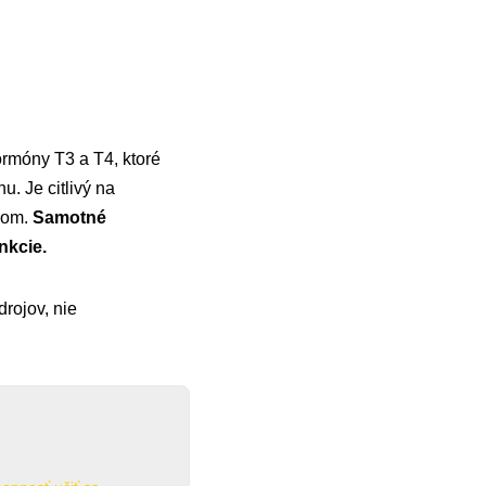
ormóny T3 a T4, ktoré
u. Je citlivý na
ivom.
Samotné
nkcie.
rojov, nie