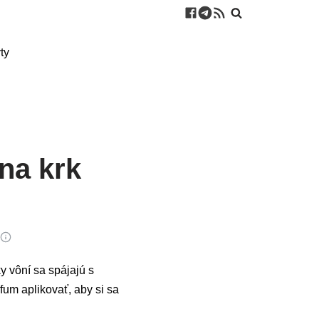
ty
na krk
u
y vôní sa spájajú s
fum aplikovať, aby si sa