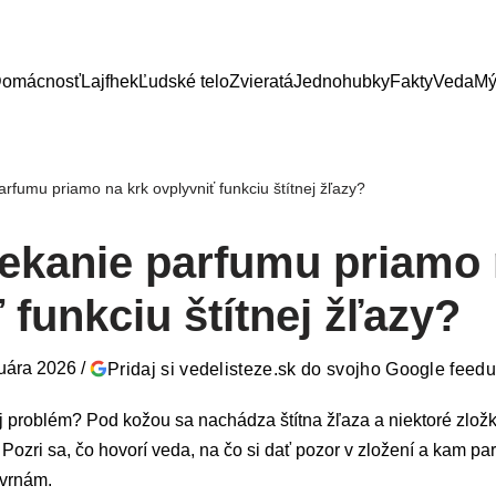
omácnosť
Lajfhek
Ľudské telo
Zvieratá
Jednohubky
Fakty
Veda
Mý
arfumu priamo na krk ovplyvniť funkciu štítnej žľazy?
iekanie parfumu priamo 
 funkciu štítnej žľazy?
ruára 2026
/
Pridaj si vedelisteze.sk do svojho Google feed
 problém? Pod kožou sa nachádza štítna žľaza a niektoré zložk
ozri sa, čo hovorí veda, na čo si dať pozor v zložení a kam par
kvrnám.