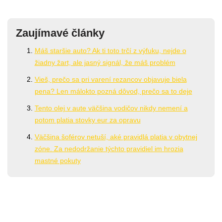
Zaujímavé články
Máš staršie auto? Ak ti toto trčí z výfuku, nejde o
žiadny žart, ale jasný signál, že máš problém
Vieš, prečo sa pri varení rezancov objavuje biela
pena? Len málokto pozná dôvod, prečo sa to deje
Tento olej v aute väčšina vodičov nikdy nemení a
potom platia stovky eur za opravu
Väčšina šoférov netuší, aké pravidlá platia v obytnej
zóne. Za nedodržanie týchto pravidiel im hrozia
mastné pokuty