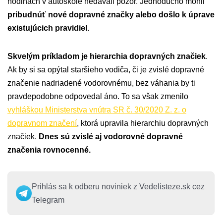
hodinách v autoškole nedávali pozor. Jednoducho mohli
pribudnúť nové dopravné značky alebo došlo k úprave
existujúcich pravidiel
.
Skvelým príkladom je hierarchia dopravných značiek
.
Ak by si sa opýtal staršieho vodiča, či je zvislé dopravné
značenie nadriadené vodorovnému, bez váhania by ti
pravdepodobne odpovedal áno. To sa však zmenilo
vyhláškou Ministerstva vnútra SR č. 30/2020 Z. z. o
dopravnom značení
, ktorá upravila hierarchiu dopravných
značiek.
Dnes sú zvislé aj vodorovné dopravné
značenia rovnocenné.
Prihlás sa k odberu noviniek z Vedelisteze.sk cez
Telegram