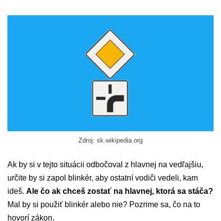
Zdroj: sk.wikipedia.org
Ak by si v tejto situácii odbočoval z hlavnej na vedľajšiu,
určite by si zapol blinkér, aby ostatní vodiči vedeli, kam
ideš.
Ale čo ak chceš zostať na hlavnej, ktorá sa stáča?
Mal by si použiť blinkér alebo nie? Pozrime sa, čo na to
hovorí zákon.