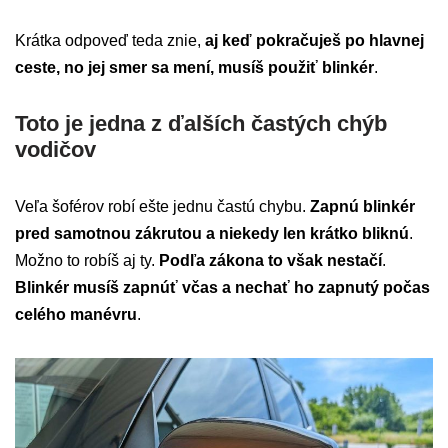
Krátka odpoveď teda znie,
aj keď pokračuješ po hlavnej
ceste, no jej smer sa mení, musíš použiť blinkér
.
Toto je jedna z ďalších častých chýb
vodičov
Veľa šoférov robí ešte jednu častú chybu.
Zapnú blinkér
pred samotnou zákrutou a niekedy len krátko bliknú
.
Možno to robíš aj ty.
Podľa zákona to však nestačí
.
Blinkér musíš zapnúť včas a nechať ho zapnutý počas
celého manévru
.