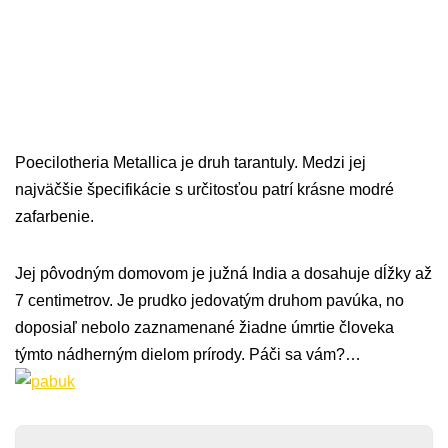
Poecilotheria Metallica je druh tarantuly. Medzi jej
najväčšie špecifikácie s určitosťou patrí krásne modré
zafarbenie.
Jej pôvodným domovom je južná India a dosahuje dĺžky až
7 centimetrov. Je prudko jedovatým druhom pavúka, no
doposiaľ nebolo zaznamenané žiadne úmrtie človeka
týmto nádherným dielom prírody. Páči sa vám?…