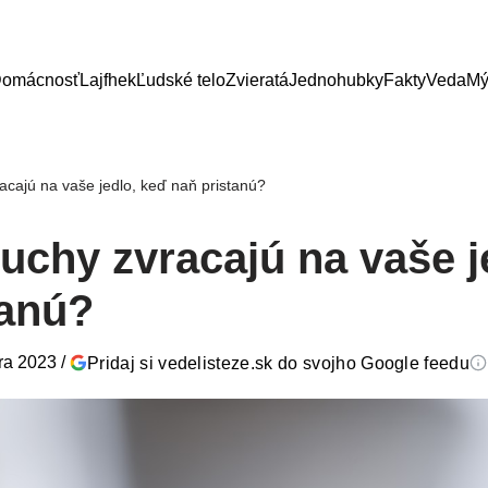
omácnosť
Lajfhek
Ľudské telo
Zvieratá
Jednohubky
Fakty
Veda
Mý
cajú na vaše jedlo, keď naň pristanú?
uchy zvracajú na vaše j
tanú?
ára 2023
/
Pridaj si vedelisteze.sk do svojho Google feedu