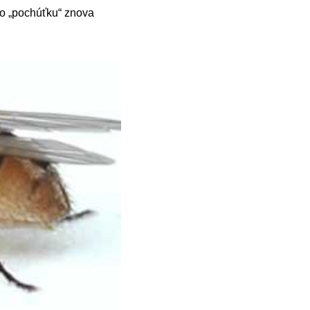
to „pochúťku“ znova