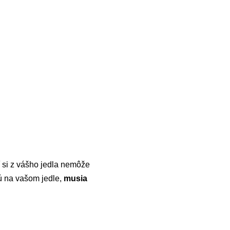
ť si z vášho jedla nemôže
ú na vašom jedle,
musia