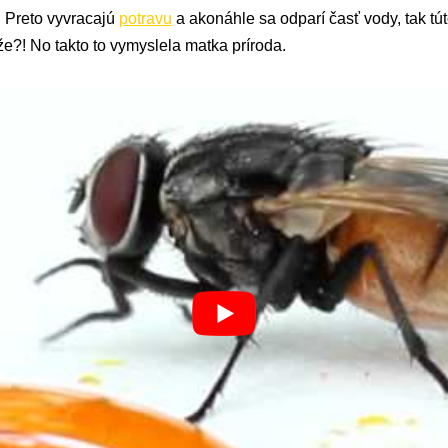
. Preto vyvracajú
potravu
a akonáhle sa odparí časť vody, tak tú
e?! No takto to vymyslela matka príroda.