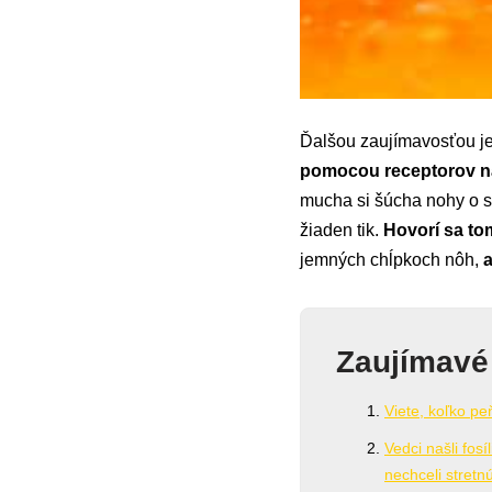
Ďalšou zaujímavosťou je,
pomocou receptorov na
mucha si šúcha nohy o s
žiaden tik.
Hovorí sa t
jemných chĺpkoch nôh,
a
Zaujímavé
Viete, koľko peň
Vedci našli fos
nechceli stretnú