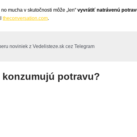
 no mucha v skutočnosti môže „len“
vyvrátiť natrávenú potra
ál
theconversation.com
.
beru noviniek z Vedelisteze.sk cez Telegram
 konzumujú potravu?