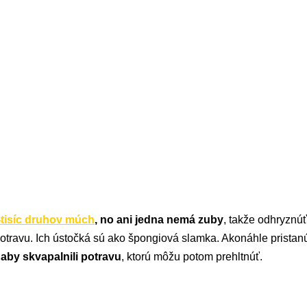
-tisíc druhov múch
, no ani jedna nemá zuby
, takže odhryznú
potravu. Ich ústočká sú ako špongiová slamka. Akonáhle pristan
 aby skvapalnili potravu
, ktorú môžu potom prehltnúť.