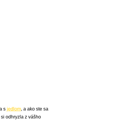
ra s
jedlom
, a ako ste sa
 si odhryzla z vášho