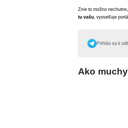
Znie to možno nechutne,
tu vašu
, vysvetľuje port
Prihlás sa k od
Ako muchy