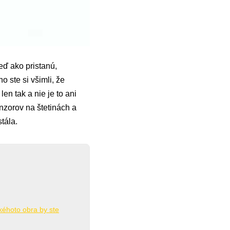
eď ako pristanú,
o ste si všimli, že
 len tak a nie je to ani
nzorov na štetinách a
stála.
akéhoto obra by ste