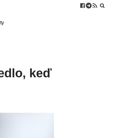
ty
edlo, keď