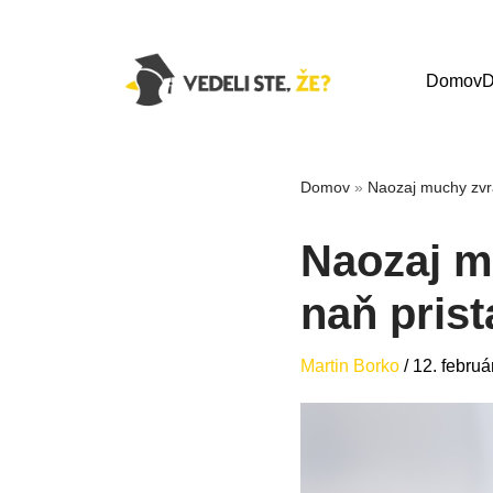
Domov
D
Domov
»
Naozaj muchy zvra
Naozaj m
naň pris
Martin Borko
/
12. febru