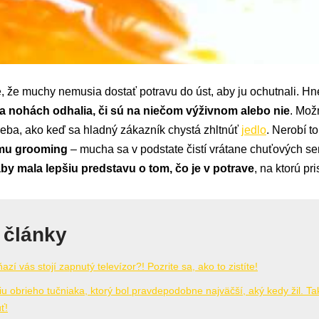
 že muchy nemusia dostať potravu do úst, aby ju ochutnali. Hn
 nohách odhalia, či sú na niečom výživnom alebo nie
. Možn
eba, ako keď sa hladný zákazník chystá zhltnúť
jedlo
. Nerobí to
omu grooming
– mucha sa v podstate čistí vrátane chuťových se
by mala lepšiu predstavu o tom, čo je v potrave
, na ktorú pri
 články
azí vás stojí zapnutý televízor?! Pozrite sa, ako to zistíte!
íliu obrieho tučniaka, ktorý bol pravdepodobne najväčší, aký kedy žil. T
ť!