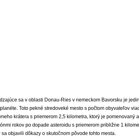
dzajúce sa v oblasti Donau-Ries v nemeckom Bavorsku je jedi
 planéte. Toto pekné stredoveké mesto s počtom obyvateľov via
vneho krátera s priemerom 2,5 kilometra, ktorý je pomenovaný a
liónmi rokov po dopade asteroidu s priemerom približne 1 kilome
y sa objavili dôkazy o skutočnom pôvode tohto mesta.