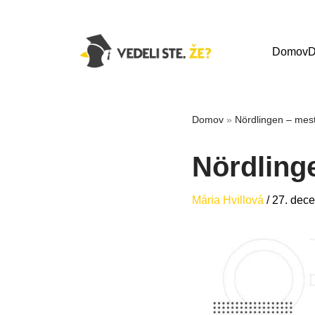
Domov
D
Domov
»
Nördlingen – mest
Nördlinge
Mária Hvillová
/
27. dec