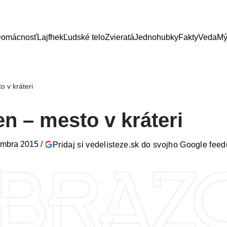
omácnosť
Lajfhek
Ľudské telo
Zvieratá
Jednohubky
Fakty
Veda
Mý
o v kráteri
n – mesto v kráteri
embra 2015
/
Pridaj si vedelisteze.sk do svojho Google feed