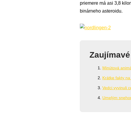
priemere má asi 3,8 kil
binárneho asteroidu.
Zaujímavé
Minútová animá
Krátke fakty na
Vedci vyvinuli 
Umelým snehom 