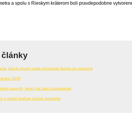
ometra a spolu s Rieskym kráterom boli pravdepodobne vytvore
 články
cia, ktorá zmení vaše vnímanie života vo vesmíre
 dnes (103)
cestný povrch, ktorý sa sám rozmrazuje
v spreji maľuje zimné scenérie