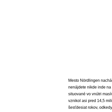
Mesto Nördlingen nachá
nenájdete nikde inde na
situované vo vnútri masí
vznikol asi pred 14,5 mi
šesťdesiat rokov, odked