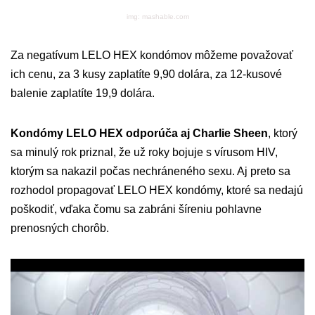
img: mashable.com
Za negatívum LELO HEX kondómov môžeme považovať
ich cenu, za 3 kusy zaplatíte 9,90 dolára, za 12-kusové
balenie zaplatíte 19,9 dolára.
Kondómy LELO HEX odporúča aj Charlie Sheen
, ktorý
sa minulý rok priznal, že už roky bojuje s vírusom HIV,
ktorým sa nakazil počas nechráneného sexu. Aj preto sa
rozhodol propagovať LELO HEX kondómy, ktoré sa nedajú
poškodiť, vďaka čomu sa zabráni šíreniu pohlavne
prenosných chorôb.