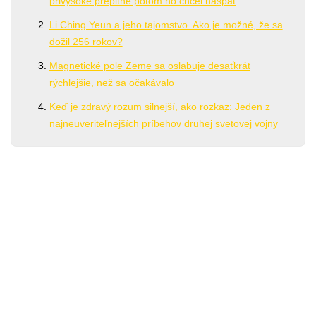
privysoké prepitné potom ho chcel naspäť
Li Ching Yeun a jeho tajomstvo. Ako je možné, že sa
dožil 256 rokov?
Magnetické pole Zeme sa oslabuje desaťkrát
rýchlejšie, než sa očakávalo
Keď je zdravý rozum silnejší, ako rozkaz: Jeden z
najneuveriteľnejších príbehov druhej svetovej vojny