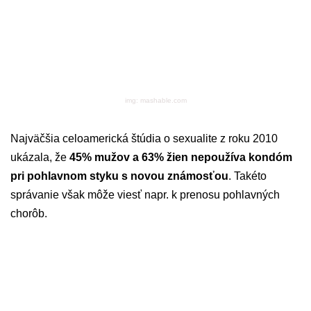
img: mashable.com
Najväčšia celoamerická štúdia o sexualite z roku 2010
ukázala, že
45% mužov a 63% žien nepoužíva kondóm
pri pohlavnom styku s novou známosťou
. Takéto
správanie však môže viesť napr. k prenosu pohlavných
chorôb.