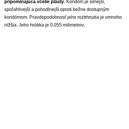
pripomínajúca včelie plásty
. Kondóm je silnejší,
spoľahlivejší a pohodlnejší oproti bežne dostupným
kondómom. Pravdepodobnosť jeho roztrhnutia je omnoho
nižšia. Jeho hrúbka je 0.055 mili­met­rov.