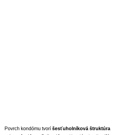
Povrch kondómu tvorí
šesťuholníková štruktúra