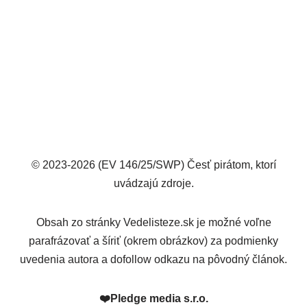
© 2023-2026 (EV 146/25/SWP) Česť pirátom, ktorí
uvádzajú zdroje.
Obsah zo stránky Vedelisteze.sk je možné voľne
parafrázovať a šíriť (okrem obrázkov) za podmienky
uvedenia autora a dofollow odkazu na pôvodný článok.
❤️
Pledge media s.r.o.