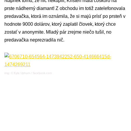
Napriek tomu, že nič nekúpili, Kristen mala čoskoro na
prste nádherný diamant! Z obchodu im totiž zatelefonovala
predavačka, ktorá im oznámila, že si majú prísť po prsteň v
hodnote 9000 dolárov, ktorý zaplatil človek, ktorý chce
zostať v anonymite. Mladý pár zrejme niečo tušil, no
predavačka neprezradila nič.
img: © Kyle Upham / facebook.com