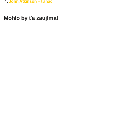
John Atkinson – ťahač
Mohlo by ťa zaujímať