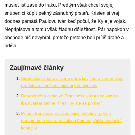
musieť ísť zase do Iraku. Predtým však chcel svojej
snúbenici kúpiť pekný zásnubný prsteň. Kristen si vraj
dodnes pamätá Paulovu tvár, keď počul, že Kyle je vojak.
Nepripisovala tomu však žiadnu dôležitosť. Pár napokon v
obchode nič nevybral, pretože prstene boli príliš drahé a
odišli.
Zaujímavé články
Stredoškolák spravil sériu obrázkov, ktorá zmení tvoju
predstavu o veľkosti niektorých objektov
Dobrodružná cesta vo Francúzsku, ktorá sa vynára
iba dvakrát denne. Prešli by ste sa po nej?
Príbeh transfúzie najvzácnejšej tekutiny- prvým
darcom bolo zviera a stáli pri ňom najväčšie vedecké
kapacity