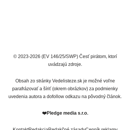
© 2023-2026 (EV 146/25/SWP) Česť pirátom, ktorí
uvádzajú zdroje.
Obsah zo stránky Vedelisteze.sk je možné voľne
parafrázovať a šíriť (okrem obrázkov) za podmienky
uvedenia autora a dofollow odkazu na pôvodný článok.
❤️
Pledge media s.r.o.
Kontakt
Redakcia
Redakčné zásady
Cenník reklamy