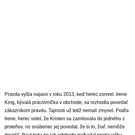
Pravda vyšla najavo v roku 2013, keď herec zomrel. Irene
King, bývalá pracovníčka v obchode, sa rozhodla povedať
zákazníkom pravdu. Tajnosti už totiž nemali zmysel. Podľa
Irene, herec videl, že Kristen sa zamilovala do jedného z
prsteňov, no snúbenec jej povedal, že si to, žiaľ, nemôže
dovoliť. Paul teda po ich odchode požiadal predavačku,