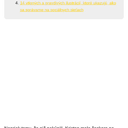
14 vtipných a pravdivých ilustrácií, ktoré ukazujú, ako
sa správame na sociálnych sieťach