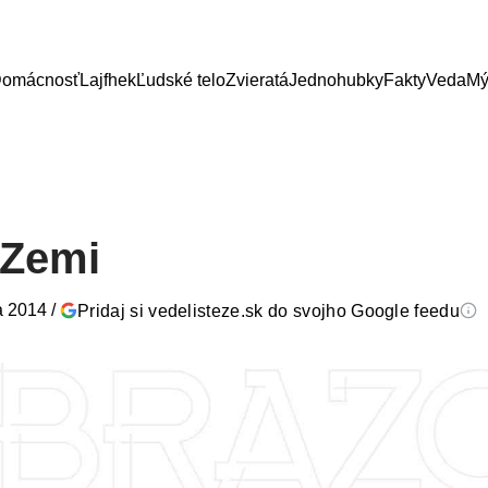
omácnosť
Lajfhek
Ľudské telo
Zvieratá
Jednohubky
Fakty
Veda
Mý
 Zemi
a 2014
/
Pridaj si vedelisteze.sk do svojho Google feedu