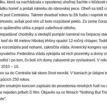
dku, ktorá sa nachádzala v opustenej uhoľnej šachte v blízkosti
ádku horieť a pridali iskierku do obrovskej pece. Oheň sa totiž ro
 pod Centraliou. Takmer dvadsať rokov tu žili ľudia i napriek t
ehorelo, avšak pod ním už bolo rozpútané peklo. Zo zeme čoraz 
zo spáleného uhlia a popol zatieňoval oblohu.
prepadávať chodníky a vtedajší pumpár nameral na čerpacej stan
ž keď do 46 metrov hlbokej trhliny spadol 12-ročný chlapec To
 rozostúpila pod nohami, zakročila vláda. Americký kongres vyč
obyvateľov. Federálna vláda vykúpila od nich pozemky a domy z
 odísť i po tom, čo boli ich domy zabavené po vyvlastnení. V rok
v 2010 – 10.
 sa do Centralie tak skoro život nevráti. V baniach je údajne 
ujúcich 250 rokov.
jím smutným koncom zapísalo do povedomia mnohých ľudí na c
nejeden príbeh či film. Objavilo sa vo filmoch “Nothing But Troub
le”.