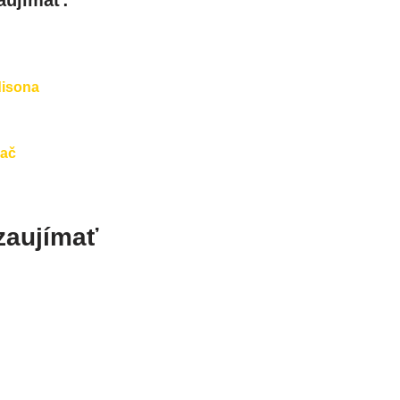
disona
hač
zaujímať