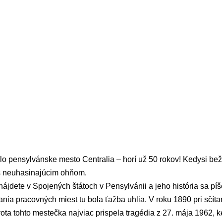
lo pensylvánske mesto Centralia – horí už 50 rokov! Kedysi be
 s neuhasinajúcim ohňom.
ájdete v Spojených štátoch v Pensylvánii a jeho história sa p
nia pracovných miest tu bola ťažba uhlia. V roku 1890 pri sčítan
ota tohto mestečka najviac prispela tragédia z 27. mája 1962, ke