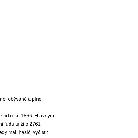
žné, obývané a plné
íše od roku 1866. Hlavným
í ľudu tu žilo 2761
dy mali hasiči vyčistiť