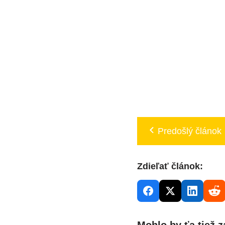
Predošlý článok
Zdieľať článok:
Mohlo by ťa tiež z