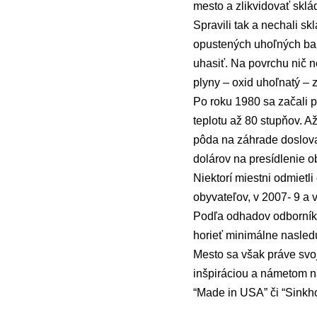
mesto a zlikvidovať sklá
Spravili tak a nechali skl
opustených uhoľných baní
uhasiť. Na povrchu nič n
plyny – oxid uhoľnatý – 
Po roku 1980 sa začali 
teplotu až 80 stupňov. A
pôda na záhrade doslova
dolárov na presídlenie 
Niektorí miestni odmietli
obyvateľov, v 2007- 9 a 
Podľa odhadov odborníkov
horieť minimálne nasled
Mesto sa však práve svo
inšpiráciou a námetom na 
“Made in USA” či “Sinkho