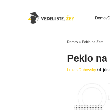
Domov
D
Domov
»
Peklo na Zemi
Peklo na
Lukas Dubovsky
/
4. jún