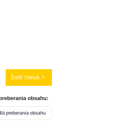
Ďalší článok
 preberania obsahu:
dlá preberania obsahu