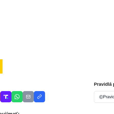
Pravidlá
©
Pravi
aujímať: