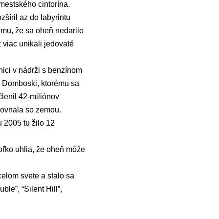
 mestského cintorína.
zšíril az do labyrintu
omu, že sa oheň nedarilo
viac unikali jedovaté
ici v nádrži s benzínom
dd Domboski, ktorému sa
lenil 42-miliónov
rovnala so zemou.
u 2005 tu žilo 12
toľko uhlia, že oheň môže
elom svete a stalo sa
le”, “Silent Hill”,