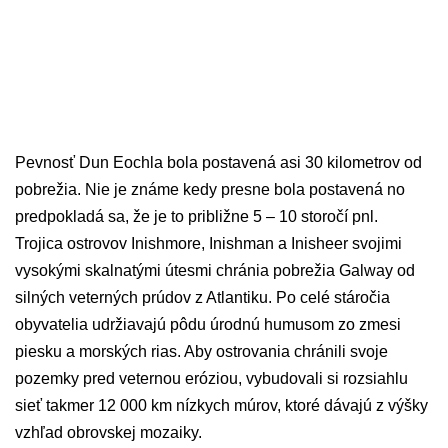
Pevnosť Dun Eochla bola postavená asi 30 kilometrov od
pobrežia. Nie je známe kedy presne bola postavená no
predpokladá sa, že je to približne 5 – 10 storočí pnl.
Trojica ostrovov Inishmore, Inishman a Inisheer svojimi
vysokými skalnatými útesmi chránia pobrežia Galway od
silných veterných prúdov z Atlantiku. Po celé stáročia
obyvatelia udržiavajú pôdu úrodnú humusom zo zmesi
piesku a morských rias. Aby ostrovania chránili svoje
pozemky pred veternou eróziou, vybudovali si rozsiahlu
sieť takmer 12 000 km nízkych múrov, ktoré dávajú z výšky
vzhľad obrovskej mozaiky.