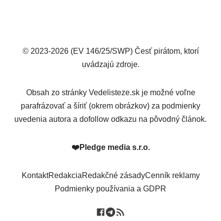
© 2023-2026 (EV 146/25/SWP) Česť pirátom, ktorí
uvádzajú zdroje.
Obsah zo stránky Vedelisteze.sk je možné voľne
parafrázovať a šíriť (okrem obrázkov) za podmienky
uvedenia autora a dofollow odkazu na pôvodný článok.
❤️
Pledge media s.r.o.
Kontakt
Redakcia
Redakčné zásady
Cenník reklamy
Podmienky používania a GDPR