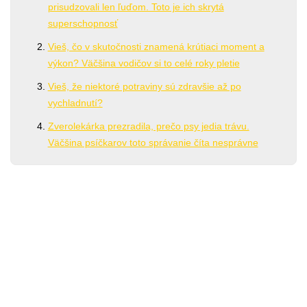
prisudzovali len ľuďom. Toto je ich skrytá
superschopnosť
Vieš, čo v skutočnosti znamená krútiaci moment a
výkon? Väčšina vodičov si to celé roky pletie
Vieš, že niektoré potraviny sú zdravšie až po
vychladnutí?
Zverolekárka prezradila, prečo psy jedia trávu.
Väčšina psíčkarov toto správanie číta nesprávne