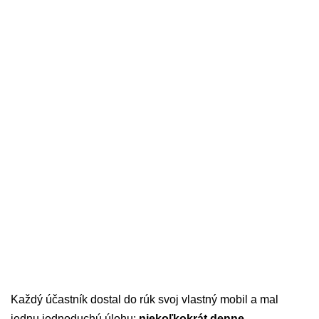
Každý účastník dostal do rúk svoj vlastný mobil a mal
jednu jednoduchú úlohu:
niekoľkokrát denne