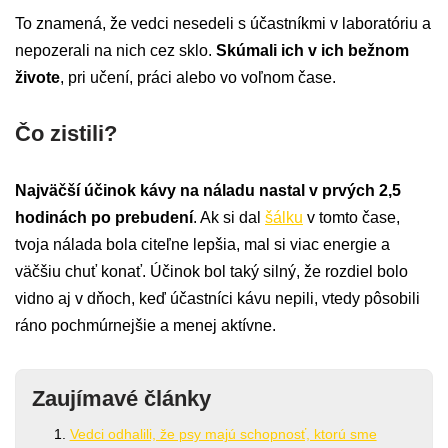
To znamená, že vedci nesedeli s účastníkmi v laboratóriu a
nepozerali na nich cez sklo.
Skúmali ich v ich bežnom
živote
, pri učení, práci alebo vo voľnom čase.
Čo zistili?
Najväčší účinok kávy na náladu nastal v prvých 2,5
hodinách po prebudení
. Ak si dal
šálku
v tomto čase,
tvoja nálada bola citeľne lepšia, mal si viac energie a
väčšiu chuť konať. Účinok bol taký silný, že rozdiel bolo
vidno aj v dňoch, keď účastníci kávu nepili, vtedy pôsobili
ráno pochmúrnejšie a menej aktívne.
Zaujímavé články
Vedci odhalili, že psy majú schopnosť, ktorú sme