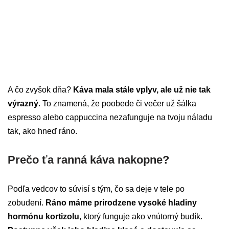
A čo zvyšok dňa?
Káva mala stále vplyv, ale už nie tak
výrazný
. To znamená, že poobede či večer už šálka
espresso alebo cappuccina nezafunguje na tvoju náladu
tak, ako hneď ráno.
Prečo ťa ranná káva nakopne?
Podľa vedcov to súvisí s tým, čo sa deje v tele po
zobudení.
Ráno máme prirodzene vysoké hladiny
hormónu kortizolu
, ktorý funguje ako vnútorný budík.