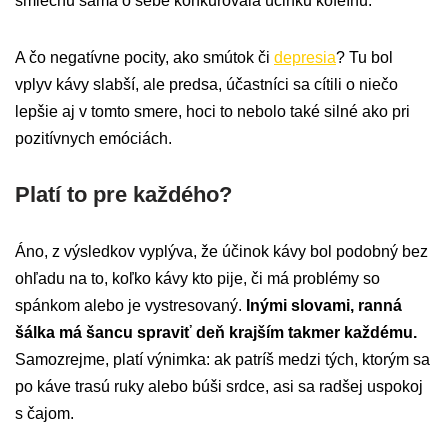
smiechu sama o sebe konkurovala účinku kofeínu.
A čo negatívne pocity, ako smútok či
depresia
? Tu bol
vplyv kávy slabší, ale predsa, účastníci sa cítili o niečo
lepšie aj v tomto smere, hoci to nebolo také silné ako pri
pozitívnych emóciách.
Platí to pre každého?
Áno, z výsledkov vyplýva, že účinok kávy bol podobný bez
ohľadu na to, koľko kávy kto pije, či má problémy so
spánkom alebo je vystresovaný.
Inými slovami, ranná
šálka má šancu spraviť deň krajším takmer každému.
Samozrejme, platí výnimka: ak patríš medzi tých, ktorým sa
po káve trasú ruky alebo búši srdce, asi sa radšej uspokoj
s čajom.