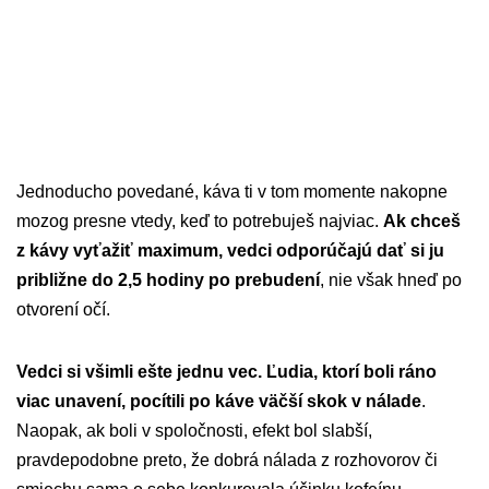
Jednoducho povedané, káva ti v tom momente nakopne
mozog presne vtedy, keď to potrebuješ najviac.
Ak chceš
z kávy vyťažiť maximum, vedci odporúčajú dať si ju
približne do 2,5 hodiny po prebudení
, nie však hneď po
otvorení očí.
Vedci si všimli ešte jednu vec. Ľudia, ktorí boli ráno
viac unavení, pocítili po káve väčší skok v nálade
.
Naopak, ak boli v spoločnosti, efekt bol slabší,
pravdepodobne preto, že dobrá nálada z rozhovorov či