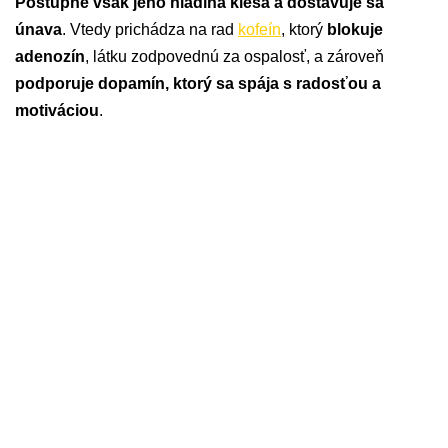
Postupne však jeho hladina klesá a dostavuje sa
únava
. Vtedy prichádza na rad
kofeín
, ktorý
blokuje
adenozín
, látku zodpovednú za ospalosť, a zároveň
podporuje dopamín, ktorý sa spája s radosťou a
motiváciou
.