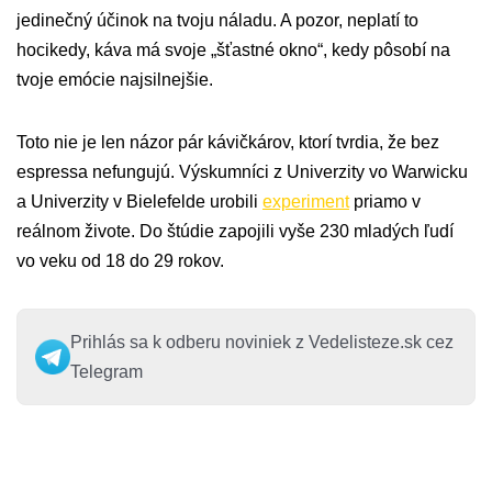
jedinečný účinok na tvoju náladu. A pozor, neplatí to
hocikedy, káva má svoje „šťastné okno“, kedy pôsobí na
tvoje emócie najsilnejšie.
Toto nie je len názor pár kávičkárov, ktorí tvrdia, že bez
espressa nefungujú. Výskumníci z Univerzity vo Warwicku
a Univerzity v Bielefelde urobili
experiment
priamo v
reálnom živote. Do štúdie zapojili vyše 230 mladých ľudí
vo veku od 18 do 29 rokov.
Prihlás sa k odberu noviniek z Vedelisteze.sk cez
Telegram