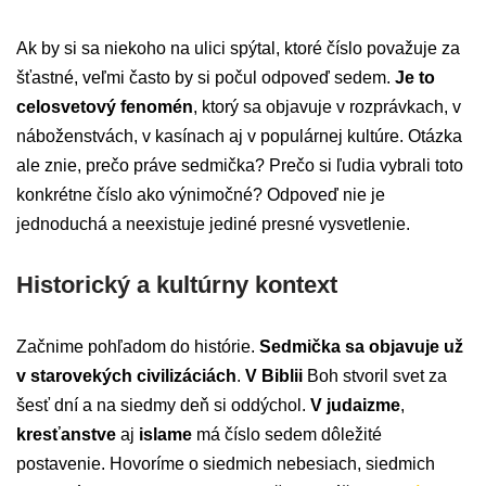
Ak by si sa niekoho na ulici spýtal, ktoré číslo považuje za
šťastné, veľmi často by si počul odpoveď sedem.
Je to
celosvetový fenomén
, ktorý sa objavuje v rozprávkach, v
náboženstvách, v kasínach aj v populárnej kultúre. Otázka
ale znie, prečo práve sedmička? Prečo si ľudia vybrali toto
konkrétne číslo ako výnimočné? Odpoveď nie je
jednoduchá a neexistuje jediné presné vysvetlenie.
Historický a kultúrny kontext
Začnime pohľadom do histórie.
Sedmička sa objavuje už
v starovekých civilizáciách
.
V Biblii
Boh stvoril svet za
šesť dní a na siedmy deň si oddýchol.
V judaizme
,
kresťanstve
aj
islame
má číslo sedem dôležité
postavenie. Hovoríme o siedmich nebesiach, siedmich