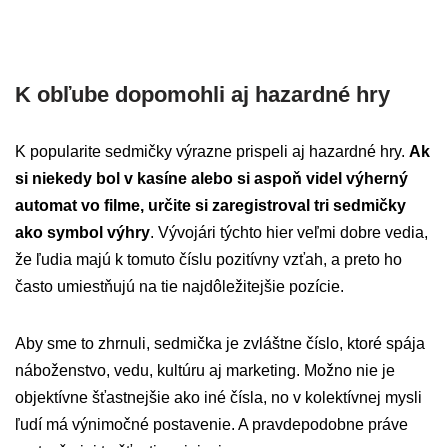
K obľube dopomohli aj hazardné hry
K popularite sedmičky výrazne prispeli aj hazardné hry.
Ak
si niekedy bol v kasíne alebo si aspoň videl výherný
automat vo filme, určite si zaregistroval tri sedmičky
ako symbol výhry
. Vývojári týchto hier veľmi dobre vedia,
že ľudia majú k tomuto číslu pozitívny vzťah, a preto ho
často umiestňujú na tie najdôležitejšie pozície.
Aby sme to zhrnuli, sedmička je zvláštne číslo, ktoré spája
náboženstvo, vedu, kultúru aj marketing. Možno nie je
objektívne šťastnejšie ako iné čísla, no v kolektívnej mysli
ľudí má výnimočné postavenie. A pravdepodobne práve