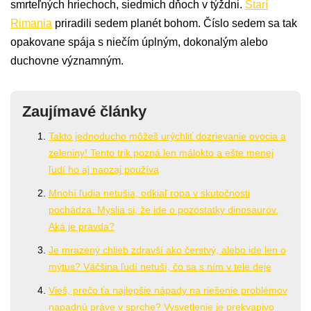
smrteľných hriechoch, siedmich dňoch v týždni.
Starí
Rimania
priradili sedem planét bohom. Číslo sedem sa tak
opakovane spája s niečím úplným, dokonalým alebo
duchovne významným.
Zaujímavé články
Takto jednoducho môžeš urýchliť dozrievanie ovocia a
zeleniny! Tento trik pozná len málokto a ešte menej
ľudí ho aj naozaj používa
Mnohí ľudia netušia, odkiaľ ropa v skutočnosti
pochádza. Myslia si, že ide o pozostatky dinosaurov.
Aká je pravda?
Je mrazený chlieb zdravší ako čerstvý, alebo ide len o
mýtus? Väčšina ľudí netuší, čo sa s ním v tele deje
Vieš, prečo ťa najlepšie nápady na riešenie problémov
napadnú práve v sprche? Vysvetlenie je prekvapivo