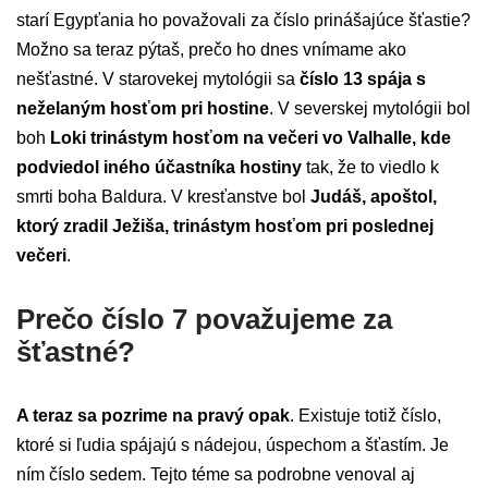
starí Egypťania ho považovali za číslo prinášajúce šťastie?
Možno sa teraz pýtaš, prečo ho dnes vnímame ako
nešťastné. V starovekej mytológii sa
číslo 13 spája s
neželaným hosťom pri hostine
. V severskej mytológii bol
boh
Loki trinástym hosťom na večeri vo Valhalle, kde
podviedol iného účastníka hostiny
tak, že to viedlo k
smrti boha Baldura. V kresťanstve bol
Judáš, apoštol,
ktorý zradil Ježiša, trinástym hosťom pri poslednej
večeri
.
Prečo číslo 7 považujeme za
šťastné?
A teraz sa pozrime na pravý opak
. Existuje totiž číslo,
ktoré si ľudia spájajú s nádejou, úspechom a šťastím. Je
ním číslo sedem. Tejto téme sa podrobne venoval aj