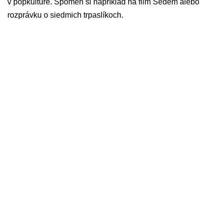
v popkultúre. Spomeň si napríklad na film Sedem alebo
rozprávku o siedmich trpaslíkoch.