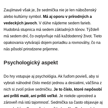
Zaujímavé však je, že sedmička nie je len náboženský
alebo kultúrny symbol.
Má aj oporu v prírodných a
vedeckých javoch
. V dúhe nájdeme sedem farieb.
Hudobná stupnica má sedem základných tónov. Týždeň
má sedem dní, čo ovplyvňuje náš každodenný život. Tieto
opakovania vytvárajú dojem poriadku a rovnováhy, čo na
nás pôsobí prirodzene príjemne.
Psychologický aspekt
Do hry vstupuje aj psychológia. Ak ľuďom povieš, aby si
vybrali náhodné číslo medzi jednou a desiatimi, väčšina z
nich si zvolí práve sedmičku.
Je to číslo, ktoré nepôsobí
ani príliš malé, ani príliš veľké
. Je niekde uprostred a
zároveň má istú tajomnosť. Sedmička sa často objavuje aj