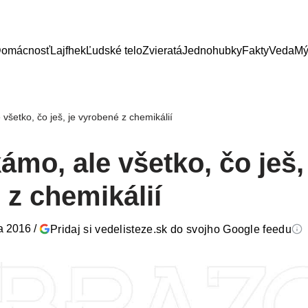
omácnosť
Lajfhek
Ľudské telo
Zvieratá
Jednohubky
Fakty
Veda
Mý
všetko, čo ješ, je vyrobené z chemikálií
ámo, ale všetko, čo ješ,
 z chemikálií
la 2016
/
Pridaj si vedelisteze.sk do svojho Google feedu