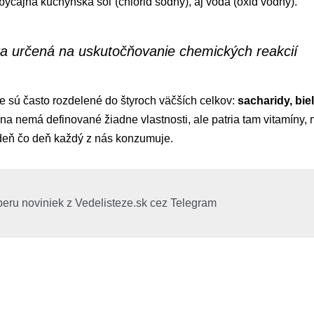
byčajná kuchynská soľ (chlorid sodný), aj voda (oxid vodný).
ka určená na uskutočňovanie chemických reakcií
e sú často rozdelené do štyroch väčších celkov:
sacharidy, bie
na nemá definované žiadne vlastnosti, ale patria tam vitamíny, m
 deň čo deň každý z nás konzumuje.
beru noviniek z Vedelisteze.sk cez Telegram