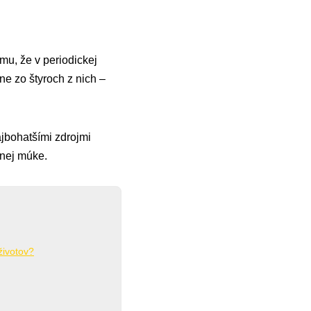
mu, že v periodickej
e zo štyroch z nich –
ajbohatšími zdrojmi
čnej múke.
životov?