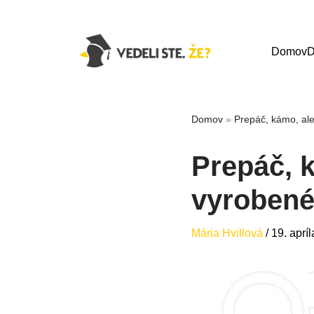
Domov
D
Domov
»
Prepáč, kámo, ale 
Prepáč, k
vyrobené
Mária Hvillová
/
19. aprí