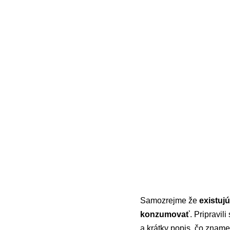
Samozrejme že
existuj
konzumovať
. Pripravil
a krátky popis, čo zname