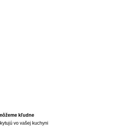
ré môžeme kľudne
skytujú vo vašej kuchyni