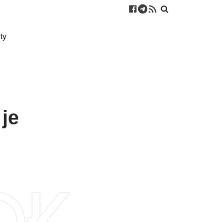
ty
 je