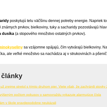
aridy
poskytujú telu väčšinu dennej potreby energie. Napriek to
známych prvkov, bielkoviny, tuky a sacharidy pozostávajú hlavn
 a dusíka
(a stopového množstvo ostatných prvkov).
minokyseliny
sa vzájomne spájajú, čím vytvárajú bielkoviny. N
čka, ale veľké množstvo sa nachádza aj v strukovinách a pšeni
 články
už zrejme stretol s týmto druhom pier. Viete však, že zachránili stovky 
zvýšeným počtom pokusov o samovraždu vykazuje alarmujúce čísla
 vám v škole pravdepodobne neukázali