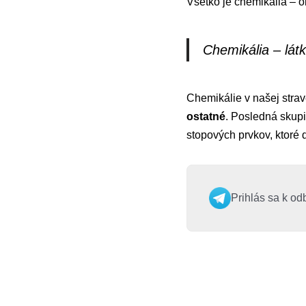
Všetko je chemikália – o
Chemikália – lát
Chemikálie v našej strav
ostatné
. Posledná skupi
stopových prvkov, ktoré
Prihlás sa k od