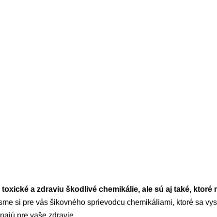
ú toxické a zdraviu škodlivé chemikálie, ale sú aj také, kto
i sme si pre vás šikovného sprievodcu chemikáliami, ktoré sa vy
najú pre vaše zdravie.