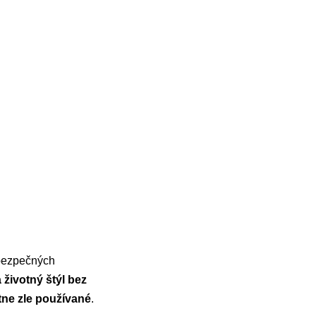
ebezpečných
 životný štýl bez
tne zle používané
.