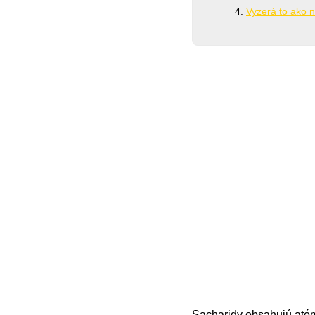
Vyzerá to ako 
Sacharidy obsahujú atómy