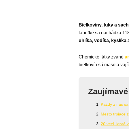
Bielkoviny, tuky a sach
tabuľke sa nachádza 118 
uhlíka, vodíka, kyslíka
Chemické látky zvané
a
bielkovín sú mäso a vají
Zaujímavé
Každý z nás sa 
Mesto trpiace 
20 vecí, ktoré