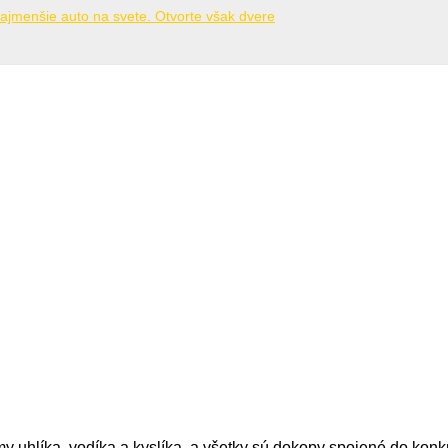
najmenšie auto na svete. Otvorte však dvere
 uhlíka, vodíka a kyslíka, a všetky sú dokopy spojené do konkr