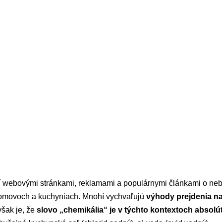
í webovými stránkami, reklamami a populárnymi článkami o n
domovoch a kuchyniach. Mnohí vychvaľujú
výhody prejdenia na
šak je, že
slovo „chemikália“ je v týchto kontextoch absolú