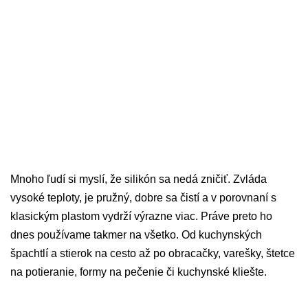
Mnoho ľudí si myslí, že silikón sa nedá zničiť. Zvláda
vysoké teploty, je pružný, dobre sa čistí a v porovnaní s
klasickým plastom vydrží výrazne viac. Práve preto ho
dnes používame takmer na všetko. Od kuchynských
špachtlí a stierok na cesto až po obracačky, varešky, štetce
na potieranie, formy na pečenie či kuchynské kliešte.