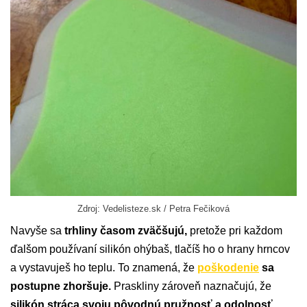
Zdroj: Vedelisteze.sk / Petra Fečiková
Navyše sa
trhliny časom zväčšujú,
pretože pri každom
ďalšom používaní silikón ohýbaš, tlačíš ho o hrany hrncov
a vystavuješ ho teplu. To znamená, že
poškodenie
sa
postupne zhoršuje.
Praskliny zároveň naznačujú, že
silikón stráca svoju pôvodnú pružnosť a odolnosť.