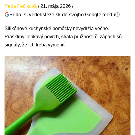
Petra Fečiková
/
21. mája 2026
/
Pridaj si vedelisteze.sk do svojho Google feedu
Silikónové kuchynské pomôcky nevydržia večne.
Praskliny, lepkavý povrch, strata pružnosti či zápach sú
signály, že ich treba vymeniť.