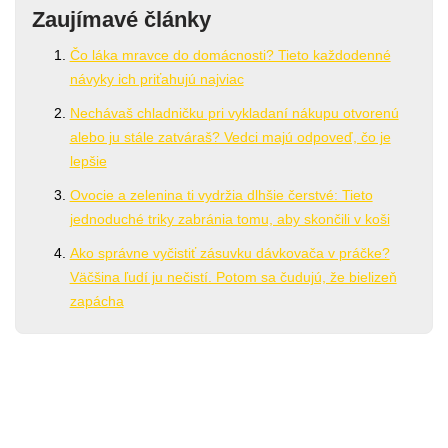
Zaujímavé články
Čo láka mravce do domácnosti? Tieto každodenné
návyky ich priťahujú najviac
Nechávaš chladničku pri vykladaní nákupu otvorenú
alebo ju stále zatváraš? Vedci majú odpoveď, čo je
lepšie
Ovocie a zelenina ti vydržia dlhšie čerstvé: Tieto
jednoduché triky zabránia tomu, aby skončili v koši
Ako správne vyčistiť zásuvku dávkovača v práčke?
Väčšina ľudí ju nečistí. Potom sa čudujú, že bielizeň
zapácha