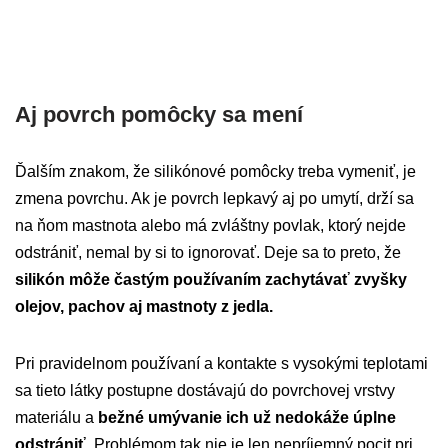
Aj povrch pomôcky sa mení
Ďalším znakom, že silikónové pomôcky treba vymeniť, je
zmena povrchu. Ak je povrch lepkavý aj po umytí, drží sa
na ňom mastnota alebo má zvláštny povlak, ktorý nejde
odstrániť, nemal by si to ignorovať. Deje sa to preto, že
silikón môže častým používaním zachytávať zvyšky
olejov, pachov aj mastnoty z jedla.
Pri pravidelnom používaní a kontakte s vysokými teplotami
sa tieto látky postupne dostávajú do povrchovej vrstvy
materiálu a
bežné umývanie ich už nedokáže úplne
odstrániť
. Problémom tak nie je len nepríjemný pocit pri