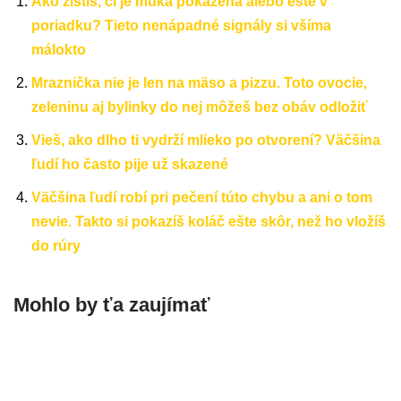
Ako zistíš, či je múka pokazená alebo ešte v
poriadku? Tieto nenápadné signály si všíma
málokto
Mraznička nie je len na mäso a pizzu. Toto ovocie,
zeleninu aj bylinky do nej môžeš bez obáv odložiť
Vieš, ako dlho ti vydrží mlieko po otvorení? Väčšina
ľudí ho často pije už skazené
Väčšina ľudí robí pri pečení túto chybu a ani o tom
nevie. Takto si pokazíš koláč ešte skôr, než ho vložíš
do rúry
Mohlo by ťa zaujímať