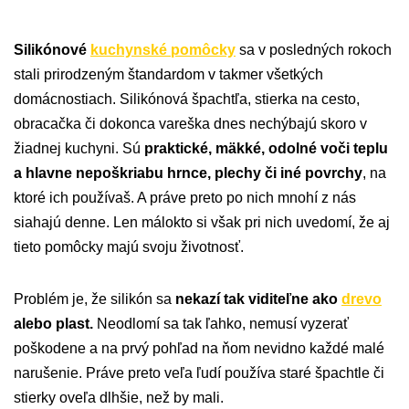
Silikónové
kuchynské pomôcky
sa v posledných rokoch
stali prirodzeným štandardom v takmer všetkých
domácnostiach. Silikónová špachtľa, stierka na cesto,
obracačka či dokonca vareška dnes nechýbajú skoro v
žiadnej kuchyni. Sú
praktické, mäkké, odolné voči teplu
a hlavne nepoškriabu hrnce, plechy či iné povrchy
, na
ktoré ich používaš. A práve preto po nich mnohí z nás
siahajú denne. Len málokto si však pri nich uvedomí, že aj
tieto pomôcky majú svoju životnosť.
Problém je, že silikón sa
nekazí tak viditeľne ako
drevo
alebo plast.
Neodlomí sa tak ľahko, nemusí vyzerať
poškodene a na prvý pohľad na ňom nevidno každé malé
narušenie. Práve preto veľa ľudí používa staré špachtle či
stierky oveľa dlhšie, než by mali.