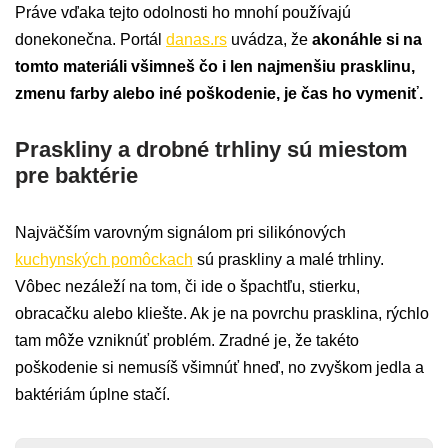
Práve vďaka tejto odolnosti ho mnohí používajú
donekonečna. Portál
danas.rs
uvádza, že
akonáhle si na
tomto materiáli všimneš čo i len najmenšiu prasklinu,
zmenu farby alebo iné poškodenie, je čas ho vymeniť.
Praskliny a drobné trhliny sú miestom
pre baktérie
Najväčším varovným signálom pri silikónových
kuchynských pomôckach
sú praskliny a malé trhliny.
Vôbec nezáleží na tom, či ide o špachtľu, stierku,
obracačku alebo kliešte. Ak je na povrchu prasklina, rýchlo
tam môže vzniknúť problém. Zradné je, že takéto
poškodenie si nemusíš všimnúť hneď, no zvyškom jedla a
baktériám úplne stačí.