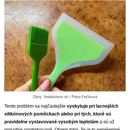
Zdroj: Vedelisteze.sk / Petra Fečiková
Tento problém sa najčastejšie
vyskytuje pri lacnejších
silikónových pomôckach alebo pri tých, ktoré sú
pravidelne vystavované vysokým teplotám
a sú už
poriadne opotrebované. Okrem toho, že je to nepríjemné,