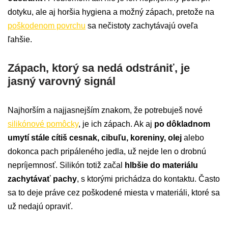
dotyku, ale aj horšia hygiena a možný zápach, pretože na
poškodenom povrchu
sa nečistoty zachytávajú oveľa
ľahšie.
Zápach, ktorý sa nedá odstrániť, je
jasný varovný signál
Najhorším a najjasnejším znakom, že potrebuješ nové
silikónové pomôcky
, je ich zápach. Ak aj
po dôkladnom
umytí stále cítiš cesnak, cibuľu, koreniny, olej
alebo
dokonca pach pripáleného jedla, už nejde len o drobnú
nepríjemnosť. Silikón totiž začal
hlbšie do materiálu
zachytávať pachy
, s ktorými prichádza do kontaktu. Často
sa to deje práve cez poškodené miesta v materiáli, ktoré sa
už nedajú opraviť.