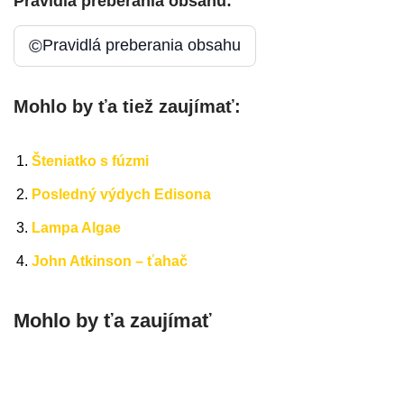
Pravidlá preberania obsahu:
©
Pravidlá preberania obsahu
Mohlo by ťa tiež zaujímať:
Šteniatko s fúzmi
Posledný výdych Edisona
Lampa Algae
John Atkinson – ťahač
Mohlo by ťa zaujímať