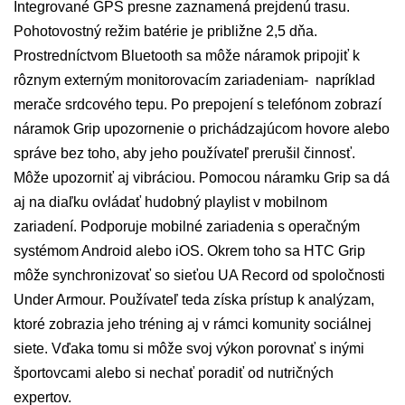
Integrované GPS presne zaznamená prejdenú trasu.
Pohotovostný režim batérie je približne 2,5 dňa.
Prostredníctvom Bluetooth sa môže náramok pripojiť k
rôznym externým monitorovacím zariadeniam- napríklad
merače srdcového tepu. Po prepojení s telefónom zobrazí
náramok Grip upozornenie o prichádzajúcom hovore alebo
správe bez toho, aby jeho používateľ prerušil činnosť.
Môže upozorniť aj vibráciou. Pomocou náramku Grip sa dá
aj na diaľku ovládať hudobný playlist v mobilnom
zariadení. Podporuje mobilné zariadenia s operačným
systémom Android alebo iOS. Okrem toho sa HTC Grip
môže synchronizovať so sieťou UA Record od spoločnosti
Under Armour. Používateľ teda získa prístup k analýzam,
ktoré zobrazia jeho tréning aj v rámci komunity sociálnej
siete. Vďaka tomu si môže svoj výkon porovnať s inými
športovcami alebo si nechať poradiť od nutričných
expertov.