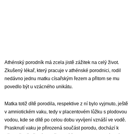
Athénský porodník má zcela jistě zážitek na celý život.
Zkušený lékař, který pracuje v athénské porodnici, rodil
nedávno jednu matku císařským řezem a přitom se mu
povedlo být u vzácného unikátu.
Matka totiž dítě porodila, respektive z ní bylo vyjmuto, ještě
v amniotickém vaku, tedy v placentovém lůžku s plodovou
vodou, kde se dítě po celou dobu vyvíjení vznáší ve vodě.
Prasknutí vaku je přirozená součást porodu, dochází k