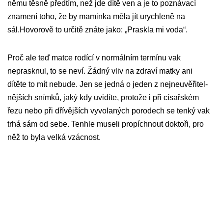
němu těsně předtím, než jde dítě ven a je to poznávací
znamení toho, že by maminka měla jít urychleně na
sál.Hovorově to určitě znáte jako: „Praskla mi voda“.
Proč ale teď matce rodící v normálním termínu vak
neprasknul, to se neví. Žádný vliv na zdraví matky ani
dítěte to mít nebude. Jen se jedná o jeden z nejneuvěřitel­
nějších snímků, jaký kdy uvidíte, protože i při císařském
řezu nebo při dřívějších vyvolaných porodech se tenký vak
trhá sám od sebe. Tenhle museli propíchnout doktoři, pro
něž to byla velká vzácnost.