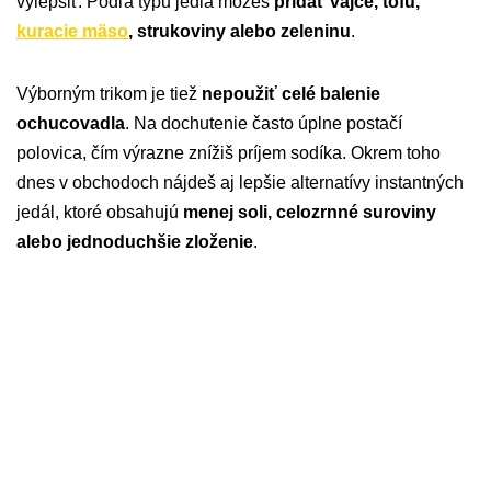
vylepšiť. Podľa typu jedla môžeš
pridať vajce, tofu,
kuracie mäso
, strukoviny alebo zeleninu
.
Výborným trikom je tiež
nepoužiť celé balenie
ochucovadla
. Na dochutenie často úplne postačí
polovica, čím výrazne znížiš príjem sodíka. Okrem toho
dnes v obchodoch nájdeš aj lepšie alternatívy instantných
jedál, ktoré obsahujú
menej soli, celozrnné suroviny
alebo jednoduchšie zloženie
.