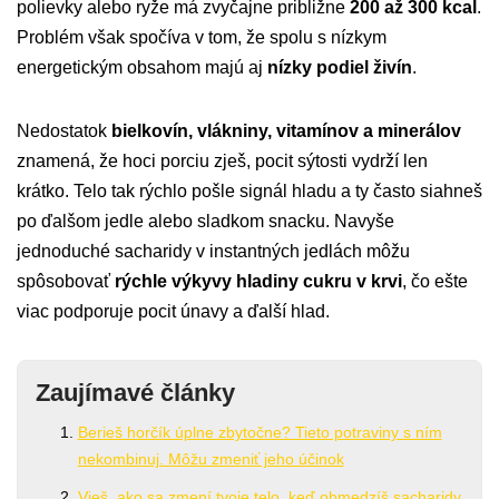
polievky alebo ryže má zvyčajne približne
200 až 300 kcal
.
Problém však spočíva v tom, že spolu s nízkym
energetickým obsahom majú aj
nízky podiel živín
.
Nedostatok
bielkovín, vlákniny, vitamínov a minerálov
znamená, že hoci porciu zješ, pocit sýtosti vydrží len
krátko. Telo tak rýchlo pošle signál hladu a ty často siahneš
po ďalšom jedle alebo sladkom snacku. Navyše
jednoduché sacharidy v instantných jedlách môžu
spôsobovať
rýchle výkyvy hladiny cukru v krvi
, čo ešte
viac podporuje pocit únavy a ďalší hlad.
Zaujímavé články
Berieš horčík úplne zbytočne? Tieto potraviny s ním
nekombinuj. Môžu zmeniť jeho účinok
Vieš, ako sa zmení tvoje telo, keď obmedzíš sacharidy