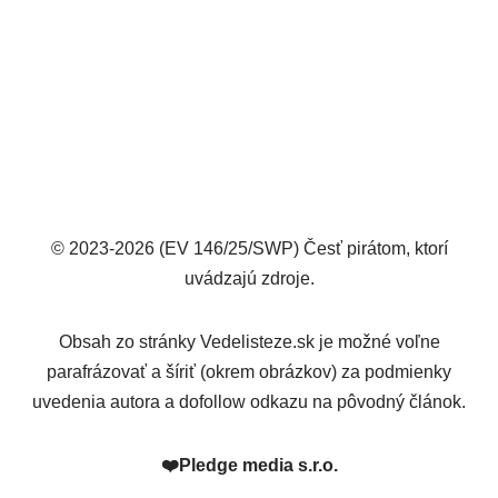
© 2023-2026 (EV 146/25/SWP) Česť pirátom, ktorí
uvádzajú zdroje.
Obsah zo stránky Vedelisteze.sk je možné voľne
parafrázovať a šíriť (okrem obrázkov) za podmienky
uvedenia autora a dofollow odkazu na pôvodný článok.
❤️
Pledge media s.r.o.