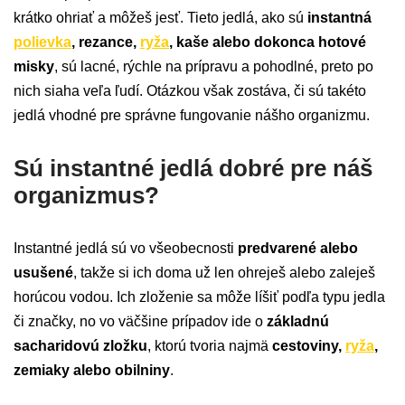
krátko ohriať a môžeš jesť. Tieto jedlá, ako sú
instantná
polievka
, rezance,
ryža
, kaše alebo dokonca hotové
misky
, sú lacné, rýchle na prípravu a pohodlné, preto po
nich siaha veľa ľudí. Otázkou však zostáva, či sú takéto
jedlá vhodné pre správne fungovanie nášho organizmu.
Sú instantné jedlá dobré pre náš
organizmus?
Instantné jedlá sú vo všeobecnosti
predvarené alebo
usušené
, takže si ich doma už len ohreješ alebo zaleješ
horúcou vodou. Ich zloženie sa môže líšiť podľa typu jedla
či značky, no vo väčšine prípadov ide o
základnú
sacharidovú zložku
, ktorú tvoria najmä
cestoviny,
ryža
,
zemiaky alebo obilniny
.