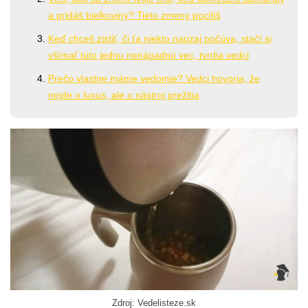
a pridáš bielkoviny? Tieto zmeny pocítiš
Keď chceš zistiť, či ťa niekto naozaj počúva, stačí si
všímať túto jednu nenápadnú vec, tvrdia vedci
Prečo vlastne máme vedomie? Vedci hovoria, že
nejde o luxus, ale o nástroj prežitia
Zdroj: Vedelisteze.sk