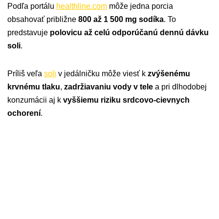
Podľa portálu
healthline.com
môže jedna porcia
obsahovať približne
800 až 1 500 mg sodíka
. To
predstavuje
polovicu až celú odporúčanú dennú dávku
soli
.
Príliš veľa
soli
v jedálničku môže viesť k
zvýšenému
krvnému tlaku
,
zadržiavaniu vody v tele
a pri dlhodobej
konzumácii aj k
vyššiemu riziku srdcovo-cievnych
ochorení
.