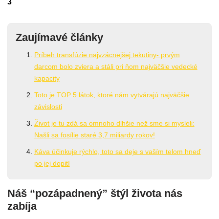
3
Zaujímavé články
Príbeh transfúzie najvzácnejšej tekutiny- prvým
darcom bolo zviera a stáli pri ňom najväčšie vedecké
kapacity
Toto je TOP 5 látok, ktoré nám vytvárajú najväčšie
závislosti
Život je tu zdá sa omnoho dlhšie než sme si mysleli:
Našli sa fosílie staré 3,7 miliardy rokov!
Káva účinkuje rýchlo, toto sa deje s vaším telom hneď
po jej dopití
Náš “pozápadnený” štýl života nás
zabíja