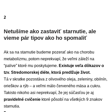
2
Netušíme ako zastaviť starnutie, ale
vieme pár tipov ako ho spomaliť
Ak sa na starnutie budeme pozerať ako na chorobu
metabolizmu, potom neprekvapí, že veľmi záleží na
“palive” ktoré mu poskytujeme.
Existuje veľa dôkazov o
tzv. Stredomorskej diéte, ktorá predlžuje život.
Tá v skratke pozostáva z olivového oleja, zeleniny, obilnín,
orieškov a rýb – a veľmi málo červeného mäsa a cukru.
Takisto nikoho asi neprekvapí, že jej súčasťou je aj
pravidelné cvičenie
ktoré pôsobí na všetkých 9 znakov
starnutia.