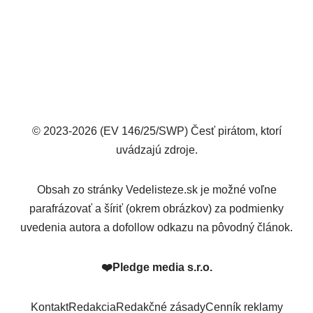
© 2023-2026 (EV 146/25/SWP) Česť pirátom, ktorí
uvádzajú zdroje.
Obsah zo stránky Vedelisteze.sk je možné voľne
parafrázovať a šíriť (okrem obrázkov) za podmienky
uvedenia autora a dofollow odkazu na pôvodný článok.
❤️
Pledge media s.r.o.
Kontakt
Redakcia
Redakčné zásady
Cenník reklamy