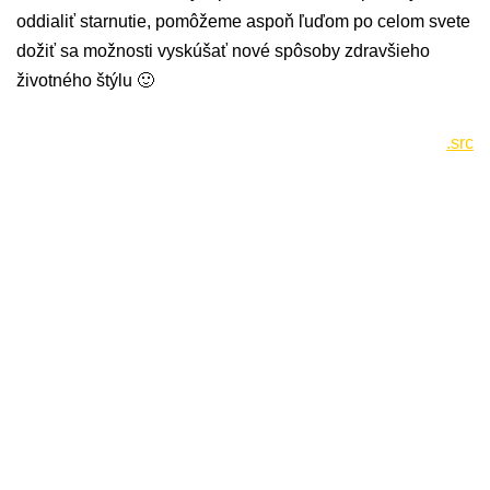
oddialiť starnutie, pomôžeme aspoň ľuďom po celom svete
dožiť sa možnosti vyskúšať nové spôsoby zdravšieho
životného štýlu 🙂
.src