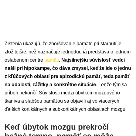
Zistenia ukazujú, že zhoršovanie pamäte pri starnutí je
zložitejšie, než naznačuje jednoduchá predstava o jednom
oslabenom centre
pamäti
.
Najsilnejšiu súvislosť vedci
našli pri hipokampe, čo dáva zmysel, keďže ide o jednu
z kľúčových oblastí pre epizodickú pamäť, teda pamäť
na udalosti, zážitky a konkrétne situácie
. Lenže tým sa
príbeh nekončí. Súvislosti medzi úbytkom mozgového
tkaniva a slabšou pamäťou sa objavili aj vo viacerých
ďalších kortikálnych a subkortikálnych oblastiach mozgu.
Keď úbytok mozgu prekročí