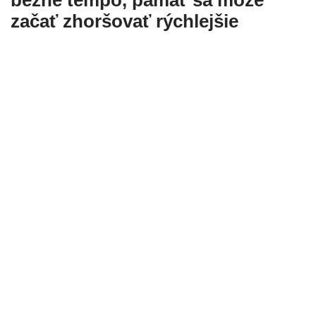
bežné tempo, pamäť sa môže
začať zhoršovať rýchlejšie