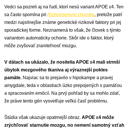
Vedci sa pozreli aj na ľudí, ktorí nesú variant APOE ε4. Ten
sa často spomína pri
Alzheimerovej chorobe
, pretože patrí
medzi najsilnejšie známe genetické rizikové faktory pri jej
sporadickej forme. Neznamená to však, že človek s týmto
variantom automaticky ochorie. Skôr ide o faktor, ktorý
môže zvyšovať zraniteľnosť mozgu.
V dátach sa ukázalo, že nositelia APOE ε4 mali strmší
úbytok mozgového tkaniva aj výraznejší pokles
pamäte.
Najviac sa to prejavilo v hipokampe a pravej
amygdale, teda v oblastiach úzko prepojených s pamäťou
a spracovaním emócií. Na prvý pohľad by sa mohlo zdať,
že práve tento gén vysvetľuje veľkú časť problému.
Štúdia však ukazuje opatrnejší obraz.
APOE ε4 môže
zrýchľovať starnutie mozgu, no nemení samotný vzťah