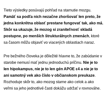
Tieto výsledky posúvajú pohľad na starnutie mozgu.
Pamäť sa podľa nich nezačne zhoršovať len preto, že
jedna konkrétna oblasť prestane fungovať tak, ako má.
Skôr sa ukazuje, že mozog si zraniteľnosť skladá
postupne, po menších štrukturálnych zmenách
, ktoré
sa časom môžu objaviť vo viacerých oblastiach naraz.
Pre bežného človeka je dôležité hlavne to, že zabúdanie v
starobe nemusí mať jednu jednoduchú príčinu.
Nie je to
len hipokampus, nie je to len gén APOE ε4 a nie je to
ani samotný vek ako číslo v občianskom preukaze
.
Rozhoduje skôr to, ako mozog starne ako celok a ako
veľmi sa jeho jednotlivé časti dokážu udržať v rovnováhe.