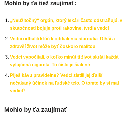
Mohlo by ťa tiež zaujímať:
„Neužitočný“ orgán, ktorý lekári často odstraňujú, v
skutočnosti bojuje proti rakovine, tvrdia vedci
Vedci odhalili kľúč k oddialeniu starnutia. Dlhší a
zdravší život môže byť čoskoro realitou
Vedci vypočítali, o koľko minút ti život skráti každá
vyfajčená cigareta. To číslo je šialené
Piješ kávu pravidelne? Vedci zistili jej ďalší
nečakaný účinok na ľudské telo. O tomto by si mal
vedieť!
Mohlo by ťa zaujímať