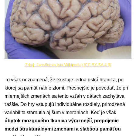
Zdroj: Jensflorian (via Wikipedia) (CC BY-SA 4.0)
To však neznamená, že existuje jedna ostrá hranica, po
ktorej sa pamäť náhle zlomí. Presnejšie je povedať, že pri
miernejších zmenách sa tento vzťah v dátach zachytáva
ťažšie. Do hry vstupujú individuálne rozdiely, prirodzená
variabilita starnutia aj šum v meraniach. Keď je však
úbytok mozgového tkaniva výraznejší, prepojenie
medzi štrukturálnymi zmenami a slabšou pamäťou