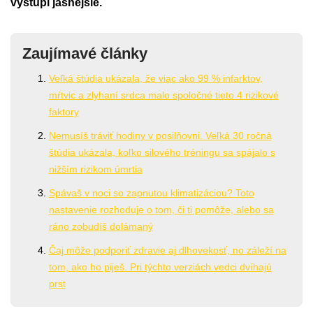
vystúpi jasnejšie.
Zaujímavé články
Veľká štúdia ukázala, že viac ako 99 % infarktov,
mŕtvic a zlyhaní srdca malo spoločné tieto 4 rizikové
faktory
Nemusíš tráviť hodiny v posilňovni. Veľká 30 ročná
štúdia ukázala, koľko silového tréningu sa spájalo s
nižším rizikom úmrtia
Spávaš v noci so zapnutou klimatizáciou? Toto
nastavenie rozhoduje o tom, či ti pomôže, alebo sa
ráno zobudíš dolámaný
Čaj môže podporiť zdravie aj dlhovekosť, no záleží na
tom, ako ho piješ. Pri týchto verziách vedci dvíhajú
prst