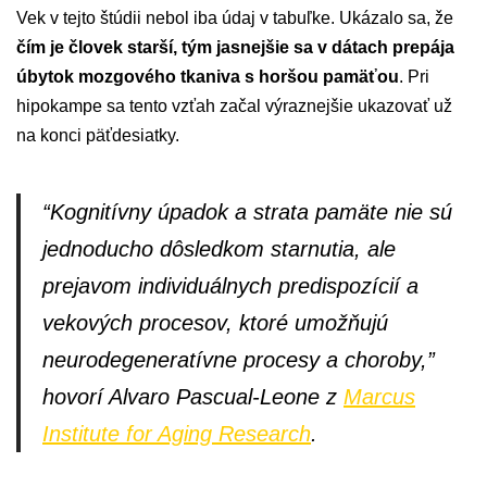
Vek v tejto štúdii nebol iba údaj v tabuľke. Ukázalo sa, že
čím je človek starší, tým jasnejšie sa v dátach prepája
úbytok mozgového tkaniva s horšou pamäťou
. Pri
hipokampe sa tento vzťah začal výraznejšie ukazovať už
na konci päťdesiatky.
“Kognitívny úpadok a strata pamäte nie sú
jednoducho dôsledkom starnutia, ale
prejavom individuálnych predispozícií a
vekových procesov, ktoré umožňujú
neurodegeneratívne procesy a choroby,”
hovorí Alvaro Pascual-Leone z
Marcus
Institute for Aging Research
.