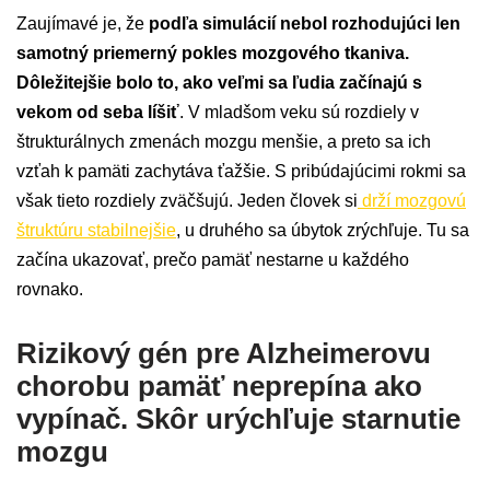
Zaujímavé je, že
podľa simulácií nebol rozhodujúci len
samotný priemerný pokles mozgového tkaniva.
Dôležitejšie bolo to, ako veľmi sa ľudia začínajú s
vekom od seba líšiť
. V mladšom veku sú rozdiely v
štrukturálnych zmenách mozgu menšie, a preto sa ich
vzťah k pamäti zachytáva ťažšie. S pribúdajúcimi rokmi sa
však tieto rozdiely zväčšujú. Jeden človek si
drží mozgovú
štruktúru stabilnejšie
, u druhého sa úbytok zrýchľuje. Tu sa
začína ukazovať, prečo pamäť nestarne u každého
rovnako.
Rizikový gén pre Alzheimerovu
chorobu pamäť neprepína ako
vypínač. Skôr urýchľuje starnutie
mozgu