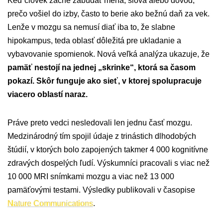
Keď človek začne zabúdať mená, slová alebo dôvod,
prečo vošiel do izby, často to berie ako bežnú daň za vek.
Lenže v mozgu sa nemusí diať iba to, že slabne
hipokampus, teda oblasť dôležitá pre ukladanie a
vybavovanie spomienok. Nová veľká analýza ukazuje, že
pamäť nestojí na jednej „skrinke“, ktorá sa časom
pokazí. Skôr funguje ako sieť, v ktorej spolupracuje
viacero oblastí naraz.
Práve preto vedci nesledovali len jednu časť mozgu.
Medzinárodný tím spojil údaje z trinástich dlhodobých
štúdií, v ktorých bolo zapojených takmer 4 000 kognitívne
zdravých dospelých ľudí. Výskumníci pracovali s viac než
10 000 MRI snímkami mozgu a viac než 13 000
pamäťovými testami. Výsledky publikovali v časopise
Nature Communications
.