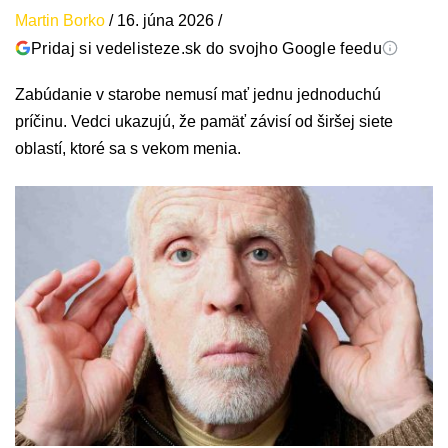
Martin Borko
/
16. júna 2026
/
Pridaj si vedelisteze.sk do svojho Google feedu
Zabúdanie v starobe nemusí mať jednu jednoduchú
príčinu. Vedci ukazujú, že pamäť závisí od širšej siete
oblastí, ktoré sa s vekom menia.