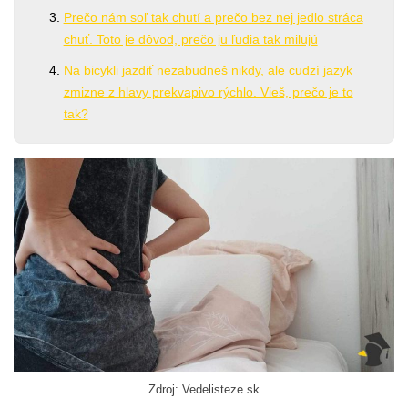
Prečo nám soľ tak chutí a prečo bez nej jedlo stráca
chuť. Toto je dôvod, prečo ju ľudia tak milujú
Na bicykli jazdiť nezabudneš nikdy, ale cudzí jazyk
zmizne z hlavy prekvapivo rýchlo. Vieš, prečo je to
tak?
Zdroj: Vedelisteze.sk