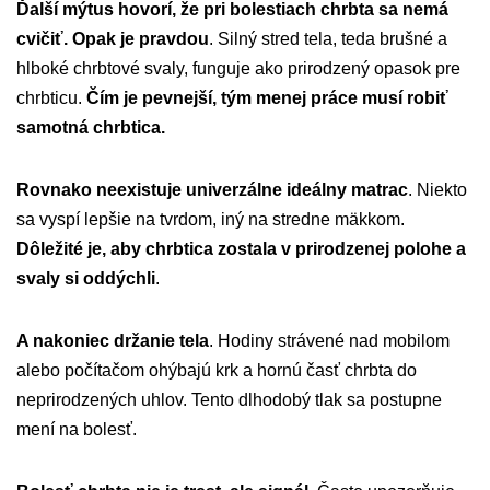
Ďalší mýtus hovorí, že pri bolestiach chrbta sa nemá
cvičiť. Opak je pravdou
. Silný stred tela, teda brušné a
hlboké chrbtové svaly, funguje ako prirodzený opasok pre
chrbticu.
Čím je pevnejší, tým menej práce musí robiť
samotná chrbtica.
Rovnako neexistuje univerzálne ideálny matrac
. Niekto
sa vyspí lepšie na tvrdom, iný na stredne mäkkom.
Dôležité je, aby chrbtica zostala v prirodzenej polohe a
svaly si oddýchli
.
A nakoniec držanie tela
. Hodiny strávené nad mobilom
alebo počítačom ohýbajú krk a hornú časť chrbta do
neprirodzených uhlov. Tento dlhodobý tlak sa postupne
mení na bolesť.