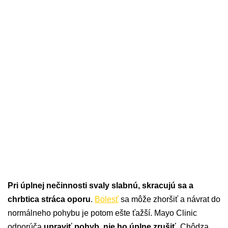
Pri úplnej nečinnosti svaly slabnú, skracujú sa a
chrbtica stráca oporu
.
Bolesť
sa môže zhoršiť a návrat do
normálneho pohybu je potom ešte ťažší. Mayo Clinic
odporúča
upraviť pohyb, nie ho úplne zrušiť
. Chôdza