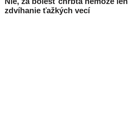
Nie, za bolesť chrbta nemôže len
zdvíhanie ťažkých vecí