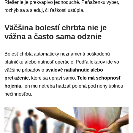
Riešenie je prekvapivo jednoduché. Peňaženku vyber,
rozhýb sa a sleduj, či ťažkosti ustúpia.
Väčšina bolestí chrbta nie je
vážna a často sama odznie
Bolesť chrbta automaticky neznamená poškodenú
platničku alebo nutnosť operácie. Podľa lekárov ide vo
väčšine prípadov o
svalové natiahnutie alebo
preťaženie
, ktoré sa upraví samo.
Telo má schopnosť
hojenia
, len mu netreba hádzať polená pod nohy úplnou
nečinnosťou.