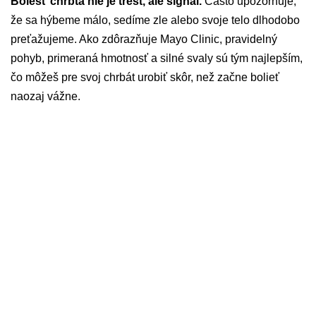
Bolesť chrbta nie je trest, ale signál.
Často upozorňuje,
že sa hýbeme málo, sedíme zle alebo svoje telo dlhodobo
preťažujeme. Ako zdôrazňuje Mayo Clinic, pravidelný
pohyb, primeraná hmotnosť a silné svaly sú tým najlepším,
čo môžeš pre svoj chrbát urobiť skôr, než začne bolieť
naozaj vážne.