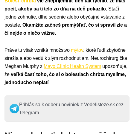
Bolesť chrbta
vie znepríjemniť deň tak rýchlo, že máš
pocit, akoby sa ti telo zo dňa na deň pokazilo.
Stačí
jedno zohnutie, dlhé sedenie alebo obyčajné vstávanie z
postele
. Okamžite začneš premýšľať, čo si spravil zle a
či nejde o niečo vážne.
Práve tu však vzniká množstvo
mýtov
, ktoré ľudí zbytočne
strašia alebo vedú k zlým rozhodnutiam. Neurochirurgička
Meghan Murphy z
Mayo Clinic Health System
upozorňuje,
že
veľká časť toho, čo si o bolestiach chrbta myslíme,
jednoducho neplatí
.
Prihlás sa k odberu noviniek z Vedelisteze.sk cez
Telegram