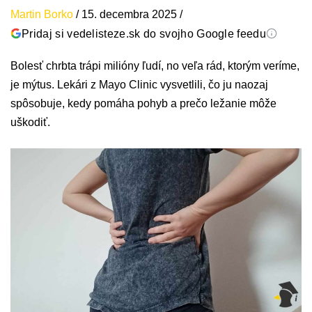
Martin Borko
/
15. decembra 2025
/
Pridaj si vedelisteze.sk do svojho Google feedu
Bolesť chrbta trápi milióny ľudí, no veľa rád, ktorým veríme,
je mýtus. Lekári z Mayo Clinic vysvetlili, čo ju naozaj
spôsobuje, kedy pomáha pohyb a prečo ležanie môže
uškodiť.