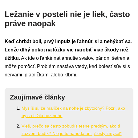
Ležanie v posteli nie je liek, často
práve naopak
Keď chrbát bolí, prvý impulz je ľahnúť si a nehýbať sa.
Lenže dlhý pokoj na lôžku vie narobiť viac škody než
úžitku.
Ak ide o ľahké natiahnutie svalov, pár dní šetrenia
môže pomôcť. Problém nastáva vtedy, keď bolesť súvisí s
nervami, platničkami alebo kĺbmi.
Zaujímavé články
Myslíš si, že malíček na nohe je zbytočný? Pozri, ako
by sa ti žilo bez neho
Vieš, prečo sa často zobudíš tesne predtým, ako ti
zazvoní budík? Nie je to náhoda ani „šiesty zmysel“