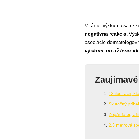
V rámci výskumu sa usku
negatívna reakcia.
Výsk
asociácie dermatológov 
výskum, no už teraz id
Zaujímavé
12 ilustrácií, 
Skutočný príbeh
Zopár fotografi
2,5 metrová so