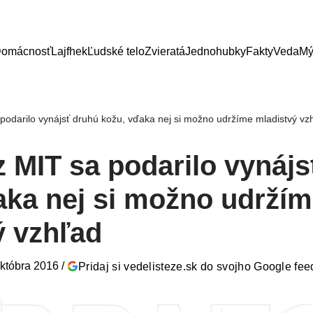
omácnosť
Lajfhek
Ľudské telo
Zvieratá
Jednohubky
Fakty
Veda
Mý
odarilo vynájsť druhú kožu, vďaka nej si možno udržíme mladistvý vz
 MIT sa podarilo vynájs
aka nej si možno udrží
ý vzhľad
októbra 2016
/
Pridaj si vedelisteze.sk do svojho Google fe