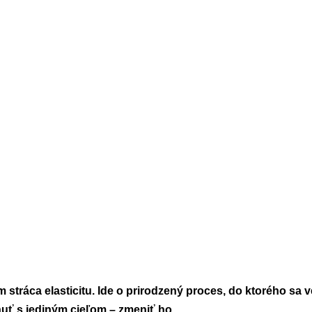
stráca elasticitu. Ide o prirodzený proces, do ktorého sa v
nuť s jediným cieľom – zmeniť ho.