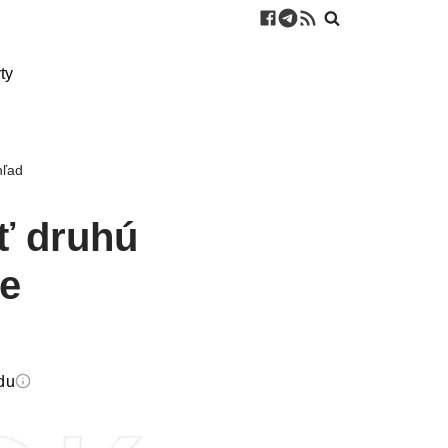
ty
hľad
ť druhú
me
edu