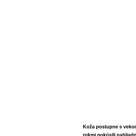
Koža postupne s vekom 
rokmi pokúsili nahliad