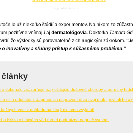
img: inhabitat.com
točnilo už niekoľko štúdií a experimentov. Na nikom zo zúčas
um pozitívne vnímajú aj
dermatológovia
. Doktorka
Tamara Grif
tvrdí, že výsledky sú porovnateľné z chirurgickým zákrokom.
“J
e o inovatívny a sľubný prístup k súčasnému problému.”
 články
ktoré dokonale znázorňujú najzložitejšie duševné choroby a poruchy ľuds
 o cti a odpustení: Japonec sa ospravedlnil za svoj útok, privítali ho a
i bežných vecí z pohľadu na ktorý nie sme zvyknutí
cha Krista v hlbinách vôd má tri podobizne naprieč svetom