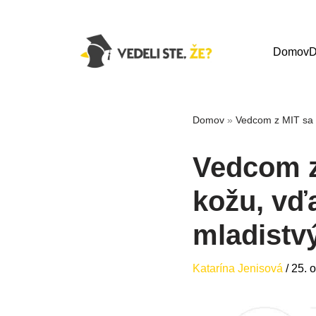
Domov
D
Domov
»
Vedcom z MIT sa p
Vedcom z
kožu, vď
mladistv
Katarína Jenisová
/
25. 