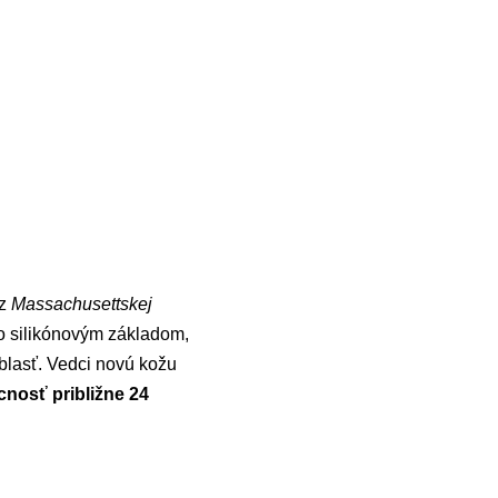
 z
Massachusettskej
o silikónovým základom,
oblasť. Vedci novú kožu
cnosť približne 24