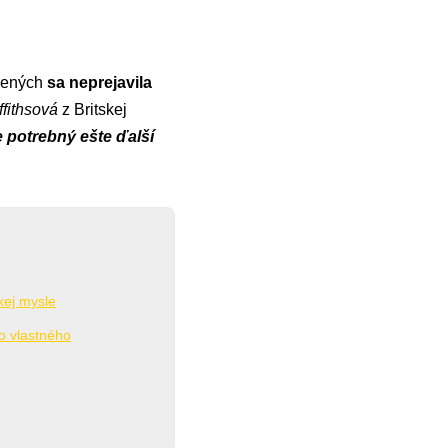
tnených
sa neprejavila
fithsová
z Britskej
e potrebný ešte ďalší
kej mysle
ko vlastného