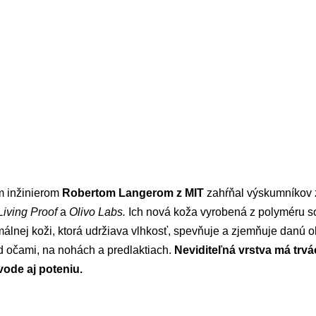
m inžinierom
Robertom Langerom z MIT
zahŕňal výskumníkov
Living Proof
a
Olivo Labs.
Ich nová koža vyrobená z polyméru s
rmálnej koži, ktorá udržiava vlhkosť, spevňuje a zjemňuje danú 
d očami, na nohách a predlaktiach.
Neviditeľná vrstva má trvá
vode aj poteniu.