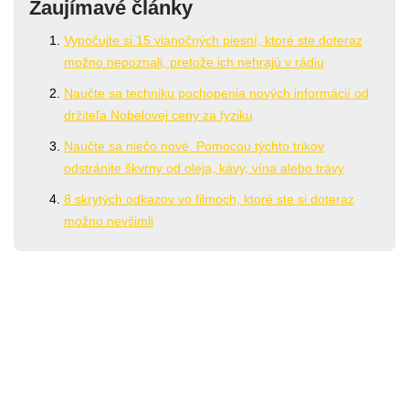
Zaujímavé články
Vypočujte si 15 vianočných piesní, ktoré ste doteraz
možno nepoznali, pretože ich nehrajú v rádiu
Naučte sa techniku pochopenia nových informácií od
držiteľa Nobelovej ceny za fyziku
Naučte sa niečo nové. Pomocou týchto trikov
odstránite škvrny od oleja, kávy, vína alebo trávy
8 skrytých odkazov vo filmoch, ktoré ste si doteraz
možno nevšimli