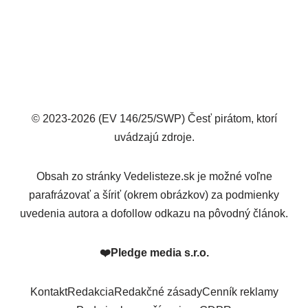
© 2023-2026 (EV 146/25/SWP) Česť pirátom, ktorí
uvádzajú zdroje.
Obsah zo stránky Vedelisteze.sk je možné voľne
parafrázovať a šíriť (okrem obrázkov) za podmienky
uvedenia autora a dofollow odkazu na pôvodný článok.
❤️
Pledge media s.r.o.
Kontakt
Redakcia
Redakčné zásady
Cenník reklamy