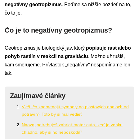
negatívny geotropizmus
. Poďme sa nižšie pozrieť na to,
čo to je.
Čo je to negatívny geotropizmus?
Geotropizmus je biologický jav, ktorý
popisuje rast alebo
pohyb rastlín v reakcii na gravitáciu
. Možno už tušíš,
kam smerujeme. Prívlastok „negatívny“ nespomíname len
tak.
Zaujímavé články
Vieš, čo znamenajú symboly na plastových obaloch od
potravín? Toto by si mal vedieť
Naozaj potrebuješ zahriať motor auta, keď je vonku
chladno, aby si ho nepoškodil?