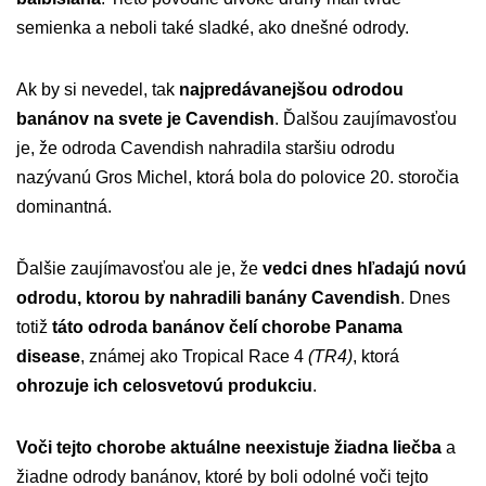
semienka a neboli také sladké, ako dnešné odrody.
Ak by si nevedel, tak
najpredávanejšou odrodou
banánov na svete je Cavendish
. Ďalšou zaujímavosťou
je, že odroda Cavendish nahradila staršiu odrodu
nazývanú Gros Michel, ktorá bola do polovice 20. storočia
dominantná.
Ďalšie zaujímavosťou ale je, že
vedci dnes hľadajú novú
odrodu, ktorou by nahradili banány Cavendish
. Dnes
totiž
táto odroda banánov čelí chorobe Panama
disease
, známej ako Tropical Race 4
(TR4)
, ktorá
ohrozuje ich celosvetovú produkciu
.
Voči tejto chorobe aktuálne neexistuje žiadna liečba
a
žiadne odrody banánov, ktoré by boli odolné voči tejto