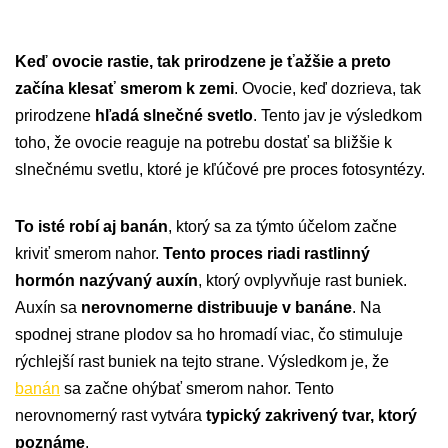
Keď ovocie rastie, tak prirodzene je ťažšie a preto
začína klesať smerom k zemi
. Ovocie, keď dozrieva, tak
prirodzene
hľadá slnečné svetlo
. Tento jav je výsledkom
toho, že ovocie reaguje na potrebu dostať sa bližšie k
slnečnému svetlu, ktoré je kľúčové pre proces fotosyntézy.
To isté robí aj banán
, ktorý sa za týmto účelom začne
kriviť smerom nahor.
Tento proces riadi rastlinný
hormón nazývaný auxín
, ktorý ovplyvňuje rast buniek.
Auxín sa
nerovnomerne distribuuje v banáne
. Na
spodnej strane plodov sa ho hromadí viac, čo stimuluje
rýchlejší rast buniek na tejto strane. Výsledkom je, že
banán
sa začne ohýbať smerom nahor. Tento
nerovnomerný rast vytvára
typický zakrivený tvar, ktorý
poznáme
.