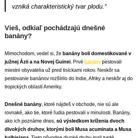
vzniká charakteristický tvar plodu.”
Vieš, odkiaľ pochádzajú dnešné
banány?
Mimochodom, vedel si, že
banány boli domestikované v
južnej Ázii a na Novej Guinei
. Prvé
banány
pestovali
miestni obyvatelia už pred tisíckami rokov. Neskôr sa
pestovanie banánov rozšírilo do Indie, Afriky a neskôr aj do
tropických oblastí Ameriky.
Dnešné banány
, ktoré nájdeš v obchode, nie sú ale
rovnaké, ako tie, ktoré ľudia pestovali v minulosti. Banány,
ako ich poznáme dnes,
sú výsledkom kríženia dvoch
divokých druhov, ktorými boli Musa acuminata a Musa
balbisiana
. Tieto pôvodne divoké druhy mali tvrdé