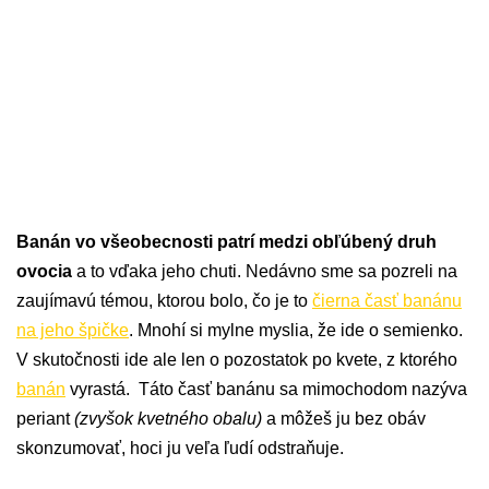
Banán vo všeobecnosti patrí medzi obľúbený druh
ovocia
a to vďaka jeho chuti. Nedávno sme sa pozreli na
zaujímavú témou, ktorou bolo, čo je to
čierna časť banánu
na jeho špičke
. Mnohí si mylne myslia, že ide o semienko.
V skutočnosti ide ale len o pozostatok po kvete, z ktorého
banán
vyrastá. Táto časť banánu sa mimochodom nazýva
periant
(zvyšok kvetného obalu)
a môžeš ju bez obáv
skonzumovať, hoci ju veľa ľudí odstraňuje.