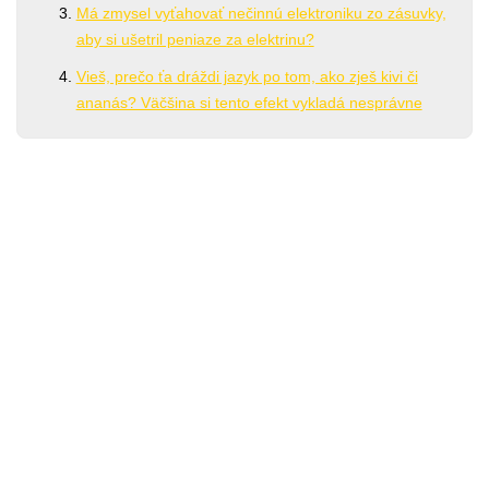
Má zmysel vyťahovať nečinnú elektroniku zo zásuvky,
aby si ušetril peniaze za elektrinu?
Vieš, prečo ťa dráždi jazyk po tom, ako zješ kivi či
ananás? Väčšina si tento efekt vykladá nesprávne