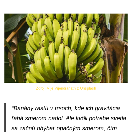
Zdroj: Vije Vijendranath z Unsplash
“Banány rastú v trsoch, kde ich gravitácia
ťahá smerom nadol. Ale kvôli potrebe svetla
sa začnú ohýbať opačným smerom, čím