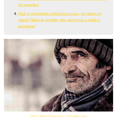
do poriadku!
Radi si vychutnáte príliš horúcu kávu, čaj alebo iný
nápoj? Nikdy to nerobte, toto vám hrozí a nejde o
popálenie!
Zdroj: Mihai Paraschiv z Pixabay.com