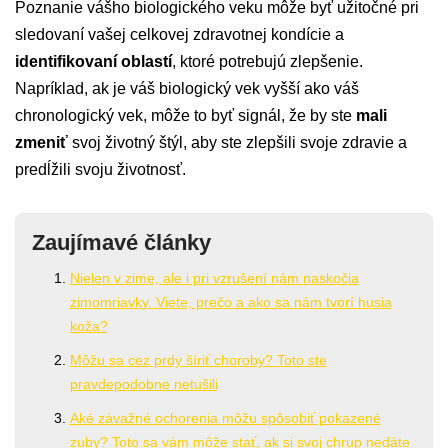
Poznanie vášho biologického veku môže byť užitočné pri
sledovaní vašej celkovej zdravotnej kondície a
identifikovaní oblastí
, ktoré potrebujú zlepšenie.
Napríklad, ak je váš biologický vek vyšší ako váš
chronologický vek, môže to byť signál, že by ste
mali
zmeniť
svoj životný štýl, aby ste zlepšili svoje zdravie a
predĺžili svoju životnosť.
Zaujímavé články
Nielen v zime, ale i pri vzrušení nám naskočia
zimomriavky. Viete, prečo a ako sa nám tvorí husia
koža?
Môžu sa cez prdy šíriť choroby? Toto ste
pravdepodobne netušili
Aké závažné ochorenia môžu spôsobiť pokazené
zuby? Toto sa vám môže stať, ak si svoj chrup nedáte