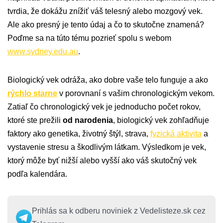
tvrdia, že dokážu znížiť váš telesný alebo mozgový vek.
Ale ako presný je tento údaj a čo to skutočne znamená?
Poďme sa na túto tému pozrieť spolu s webom
www.sydney.edu.au
.
Biologický vek odráža, ako dobre vaše telo funguje a ako
rýchlo starne
v porovnaní s vašim chronologickým vekom.
Zatiaľ čo chronologický vek je jednoducho počet rokov,
ktoré ste prežili
od narodenia
, biologický vek zohľadňuje
faktory ako genetika, životný štýl, strava,
fyzická aktivita
a
vystavenie stresu a škodlivým látkam. Výsledkom je vek,
ktorý môže byť nižší alebo vyšší ako váš skutočný vek
podľa kalendára.
Prihlás sa k odberu noviniek z Vedelisteze.sk cez