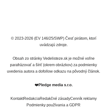
© 2023-2026 (EV 146/25/SWP) Česť pirátom, ktorí
uvádzajú zdroje.
Obsah zo stránky Vedelisteze.sk je možné voľne
parafrázovať a šíriť (okrem obrázkov) za podmienky
uvedenia autora a dofollow odkazu na pôvodný článok.
❤️
Pledge media s.r.o.
Kontakt
Redakcia
Redakčné zásady
Cenník reklamy
Podmienky používania a GDPR