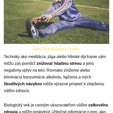
Zdroj: Ryan McGuire z Pixabay
Techniky ako meditácia, jóga alebo hlboké dýchanie vám
môžu zas pomôcť
znižovať hladinu stresu
a jeho
negatívny vplyv na telo. Rovnako zníženie alebo
eliminácia konzumácie alkoholu, fajčenia a iných
škodlivých návykov
môže výrazne prispieť k zlepšeniu
vášho zdravia.
Biologický vek je cenným ukazovateľom vášho
celkového
zdravia
a môže poskytnúť užitočné informácie o tom, ako