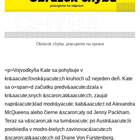
Obrázok chýba, pracujeme na oprave
<p>Vojvodkyňa Kate sa pohybuje v
kr&aacute;ľovsk&yacute;ch kruhoch už nejeden deň. Kate
sa o<span>d začiatku predv&aacute;dzala v
kr&aacute;snych &scaron;at&aacute;ch, zaujal
napr&iacute;klad modr&yacute; kab&aacute;t od Alexandra
McQueena alebo čierne &scaron;aty od Jenny Packham.
Teraz sa v&scaron;ak na turn&eacute; po Austr&aacute;lii
predviedla v modro-bielych zavinovac&iacute;ch
&scaron;at&aacute;ch od Diane Von Furstenberg.