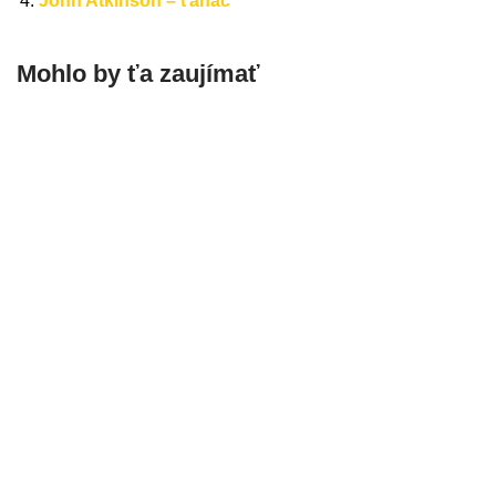
John Atkinson – ťahač
Mohlo by ťa zaujímať