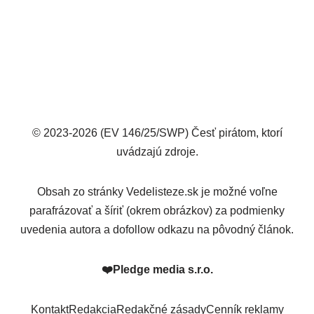
© 2023-2026 (EV 146/25/SWP) Česť pirátom, ktorí
uvádzajú zdroje.
Obsah zo stránky Vedelisteze.sk je možné voľne
parafrázovať a šíriť (okrem obrázkov) za podmienky
uvedenia autora a dofollow odkazu na pôvodný článok.
❤️
Pledge media s.r.o.
Kontakt
Redakcia
Redakčné zásady
Cenník reklamy