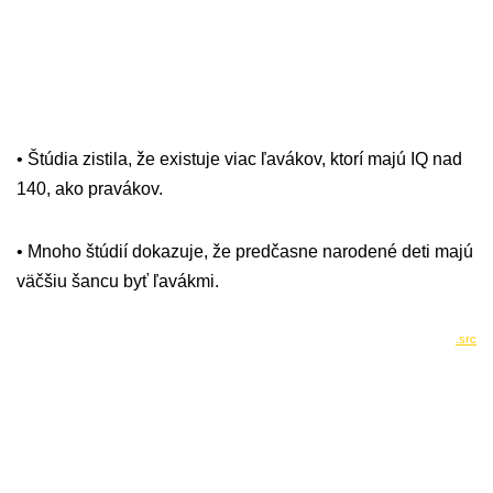
• Štúdia zistila, že existuje viac ľavákov, ktorí majú IQ nad
140, ako pravákov.
• Mnoho štúdií dokazuje, že predčasne narodené deti majú
väčšiu šancu byť ľavákmi.
.src