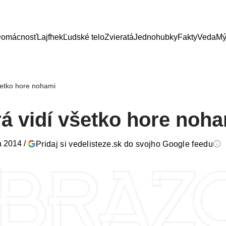
omácnosť
Lajfhek
Ľudské telo
Zvieratá
Jednohubky
Fakty
Veda
Mý
šetko hore nohami
rá vidí všetko hore noh
a 2014
/
Pridaj si vedelisteze.sk do svojho Google feedu