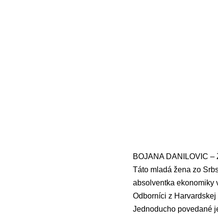
BOJANA DANILOVIC – Žen
Táto mladá žena zo Srbsk
absolventka ekonomiky v
Odborníci z Harvardskej u
Jednoducho povedané jej 