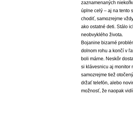
zaznamenaných niekoľko p
úplne celý – aj na tento 
chodiť, samozrejme vždy 
ako ostatné deti. Stálo i
neobvyklého života.
Bojanine bizarné problém
dolnom rohu a končí v ľav
boli márne. Neskôr dosta
si klávesnicu aj monitor
samozrejme tiež otočený 
držať telefón, alebo novi
možnosť, že naopak vidím