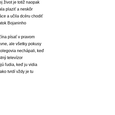
 život je totiž naopak
ala plaziť a neskôr
áce a učila dcéru chodiť
iatok Bojaninho
čína písať v pravom
ávne, ale všetky pokusy
kolegovia nechápali, keď
tný televízor
ú ľudia, keď ju vidia
ko tvrdí vždy je tu