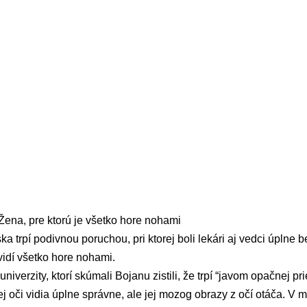
a, pre ktorú je všetko hore nohami
a trpí podivnou poruchou, pri ktorej boli lekári aj vedci úplne 
idí všetko hore nohami.
niverzity, ktorí skúmali Bojanu zistili, že trpí “javom opačnej pri
oči vidia úplne správne, ale jej mozog obrazy z očí otáča. V mi