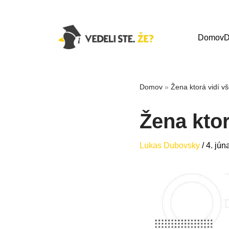
Domov
D
Domov
»
Žena ktorá vidí v
Žena kto
Lukas Dubovsky
/
4. jún