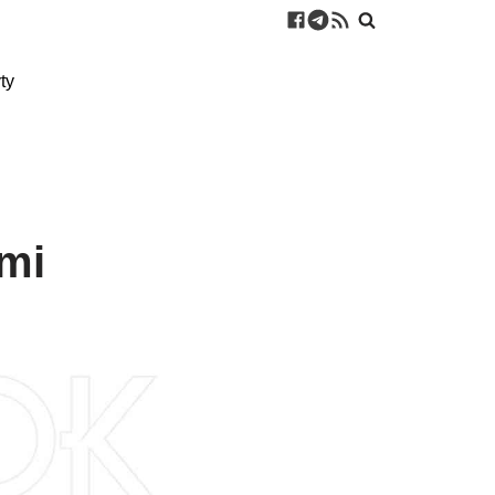
ty
ami