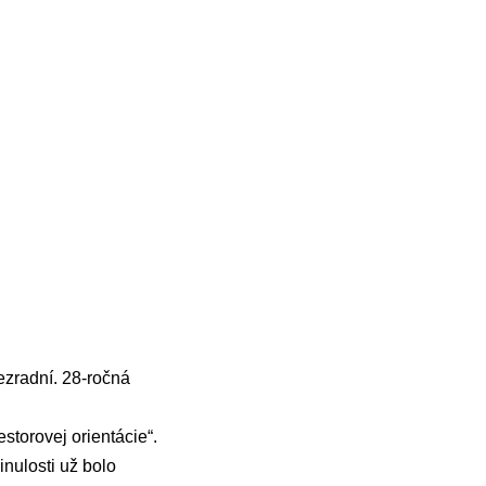
bezradní. 28-ročná
estorovej orientácie“.
nulosti už bolo