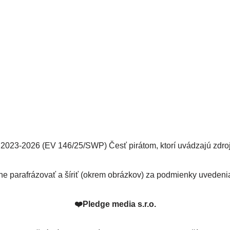
2023-2026 (EV 146/25/SWP) Česť pirátom, ktorí uvádzajú zdro
ne parafrázovať a šíriť (okrem obrázkov) za podmienky uvedeni
❤️
Pledge media s.r.o.