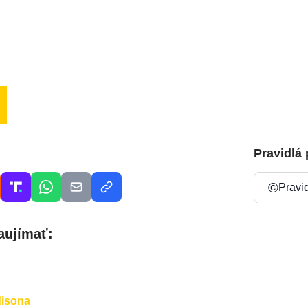
Pravidlá
©
Pravi
aujímať:
disona