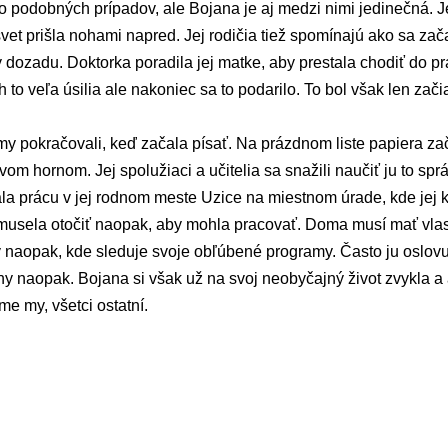
odobných prípadov, ale Bojana je aj medzi nimi jedinečná. Jej
svet prišla nohami napred. Jej rodičia tiež spomínajú ako sa zač
dozadu. Doktorka poradila jej matke, aby prestala chodiť do pr
ch to veľa úsilia ale nakoniec sa to podarilo. To bol však len zač
y pokračovali, keď začala písať. Na prázdnom liste papiera za
om hornom. Jej spolužiaci a učitelia sa snažili naučiť ju to spr
la prácu v jej rodnom meste Uzice na miestnom úrade, kde jej 
 musela otočiť naopak, aby mohla pracovať. Doma musí mať vlas
naopak, kde sleduje svoje obľúbené programy. Často ju oslovuj
ny naopak. Bojana si však už na svoj neobyčajný život zvykla a a
e my, všetci ostatní.