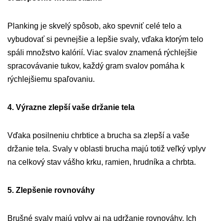
Planking je skvelý spôsob, ako spevniť celé telo a
vybudovať si pevnejšie a lepšie svaly, vďaka ktorým telo
spáli množstvo kalórií. Viac svalov znamená rýchlejšie
spracovávanie tukov, každý gram svalov pomáha k
rýchlejšiemu spaľovaniu.
4. Výrazne zlepší vaše držanie tela
Vďaka posilneniu chrbtice a brucha sa zlepší a vaše
držanie tela. Svaly v oblasti brucha majú totiž veľký vplyv
na celkový stav vášho krku, ramien, hrudníka a chrbta.
5. Zlepšenie rovnováhy
Brušné svaly majú vplyv aj na udržanie rovnováhy. Ich