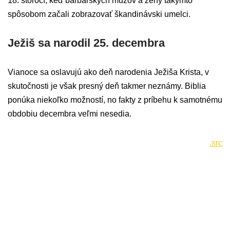
18. storočí, keď barbarských mužov a ženy takýmto
spôsobom začali zobrazovať škandinávski umelci.
Ježiš sa narodil 25. decembra
Vianoce sa oslavujú ako deň narodenia Ježiša Krista, v
skutočnosti je však presný deň takmer neznámy. Biblia
ponúka niekoľko možností, no fakty z príbehu k samotnému
obdobiu decembra veľmi nesedia.
.src