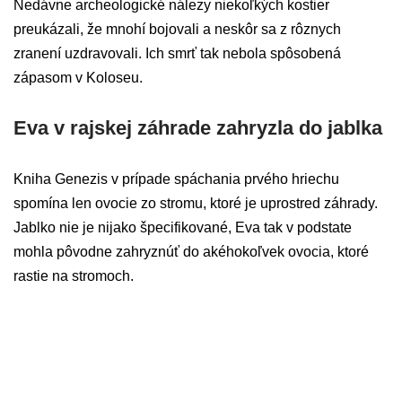
Nedávne archeologické nálezy niekoľkých kostier
preukázali, že mnohí bojovali a neskôr sa z rôznych
zranení uzdravovali. Ich smrť tak nebola spôsobená
zápasom v Koloseu.
Eva v rajskej záhrade zahryzla do jablka
Kniha Genezis v prípade spáchania prvého hriechu
spomína len ovocie zo stromu, ktoré je uprostred záhrady.
Jablko nie je nijako špecifikované, Eva tak v podstate
mohla pôvodne zahryznúť do akéhokoľvek ovocia, ktoré
rastie na stromoch.