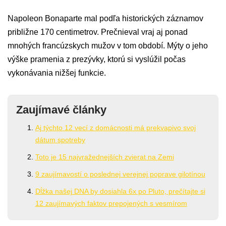
Napoleon Bonaparte mal podľa historických záznamov
približne 170 centimetrov. Prečnieval vraj aj ponad
mnohých francúzskych mužov v tom období. Mýty o jeho
výške pramenia z prezývky, ktorú si vyslúžil počas
vykonávania nižšej funkcie.
Zaujímavé články
Aj týchto 12 vecí z domácnosti má prekvapivo svoj
dátum spotreby
Toto je 15 najvražednejších zvierat na Zemi
9 zaujímavostí o poslednej verejnej poprave gilotínou
Dĺžka našej DNA by dosiahla 6x po Pluto, prečítajte si
12 zaujímavých faktov prepojených s vesmírom