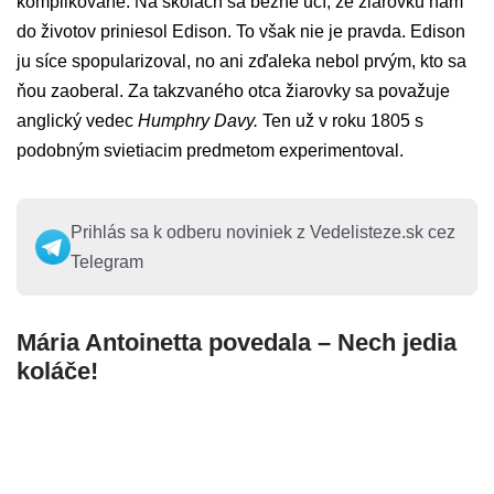
komplikované. Na školách sa bežne učí, že žiarovku nám
do životov priniesol Edison. To však nie je pravda. Edison
ju síce spopularizoval, no ani zďaleka nebol prvým, kto sa
ňou zaoberal. Za takzvaného otca žiarovky sa považuje
anglický vedec
Humphry Davy.
Ten už v roku 1805 s
podobným svietiacim predmetom experimentoval.
Prihlás sa k odberu noviniek z Vedelisteze.sk cez
Telegram
Mária Antoinetta povedala – Nech jedia
koláče!