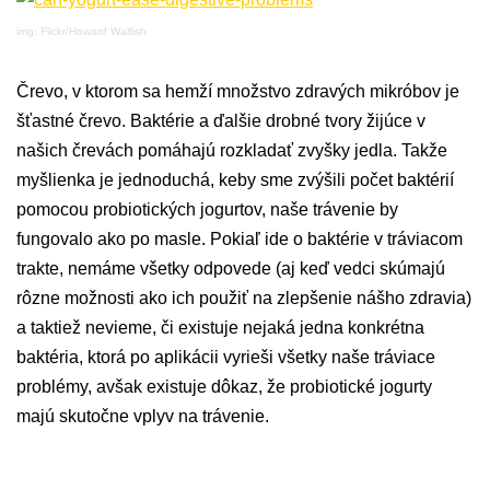
img: Flickr/Howard Walfish
Črevo, v ktorom sa hemží množstvo zdravých mikróbov je
šťastné črevo. Baktérie a ďalšie drobné tvory žijúce v
našich črevách pomáhajú rozkladať zvyšky jedla. Takže
myšlienka je jednoduchá, keby sme zvýšili počet baktérií
pomocou probiotických jogurtov, naše trávenie by
fungovalo ako po masle. Pokiaľ ide o baktérie v tráviacom
trakte, nemáme všetky odpovede (aj keď vedci skúmajú
rôzne možnosti ako ich použiť na zlepšenie nášho zdravia)
a taktiež nevieme, či existuje nejaká jedna konkrétna
baktéria, ktorá po aplikácii vyrieši všetky naše tráviace
problémy, avšak existuje dôkaz, že probiotické jogurty
majú skutočne vplyv na trávenie.