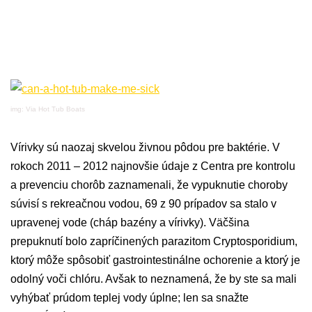
img: Via Hot Tub Boats
Vírivky sú naozaj skvelou živnou pôdou pre baktérie. V
rokoch 2011 – 2012 najnovšie údaje z Centra pre kontrolu
a prevenciu chorôb zaznamenali, že vypuknutie choroby
súvisí s rekreačnou vodou, 69 z 90 prípadov sa stalo v
upravenej vode (cháp bazény a vírivky). Väčšina
prepuknutí bolo zapríčinených parazitom Cryptosporidium,
ktorý môže spôsobiť gastrointestinálne ochorenie a ktorý je
odolný voči chlóru. Avšak to neznamená, že by ste sa mali
vyhýbať prúdom teplej vody úplne; len sa snažte