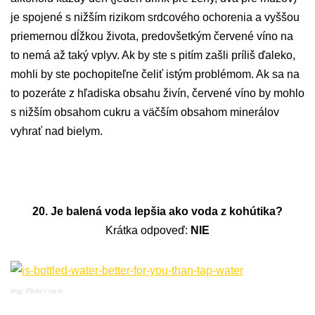
je spojené s nižším rizikom srdcového ochorenia a vyššou
priemernou dĺžkou života, predovšetkým červené víno na
to nemá až taký vplyv. Ak by ste s pitím zašli príliš ďaleko,
mohli by ste pochopiteľne čeliť istým problémom. Ak sa na
to pozeráte z hľadiska obsahu živín, červené víno by mohlo
s nižším obsahom cukru a väčším obsahom minerálov
vyhrať nad bielym.
20. Je balená voda lepšia ako voda z kohútika?
Krátka odpoveď:
NIE
img: Flickr / next.