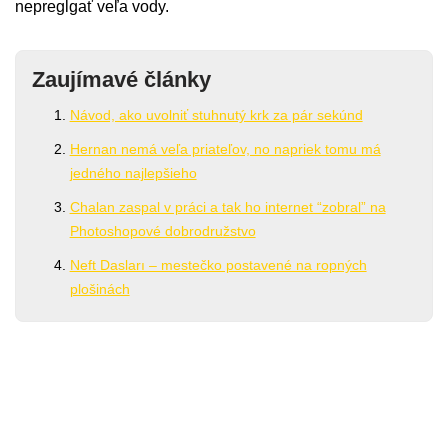
nepregĺgať veľa vody.
Zaujímavé články
Návod, ako uvolniť stuhnutý krk za pár sekúnd
Hernan nemá veľa priateľov, no napriek tomu má
jedného najlepšieho
Chalan zaspal v práci a tak ho internet “zobral” na
Photoshopové dobrodružstvo
Neft Dasları – mestečko postavené na ropných
plošinách