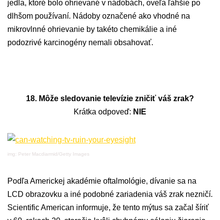
jedla, ktoré bolo ohrievané v nádobách, oveľa ľahšie po
dlhšom používaní. Nádoby označené ako vhodné na
mikrovlnné ohrievanie by takéto chemikálie a iné
podozrivé karcinogény nemali obsahovať.
18. Môže sledovanie televízie zničiť váš zrak?
Krátka odpoveď:
NIE
img: Peter Macdiarmid/Getty Images
Podľa Americkej akadémie oftalmológie, dívanie sa na
LCD obrazovku a iné podobné zariadenia váš zrak nezničí.
Scientific American informuje, že tento mýtus sa začal šíriť