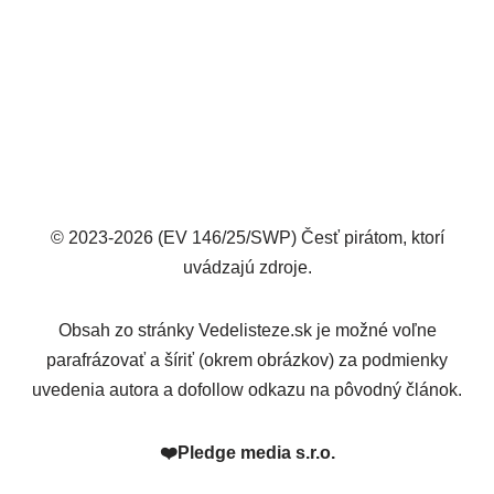
© 2023-2026 (EV 146/25/SWP) Česť pirátom, ktorí
uvádzajú zdroje.
Obsah zo stránky Vedelisteze.sk je možné voľne
parafrázovať a šíriť (okrem obrázkov) za podmienky
uvedenia autora a dofollow odkazu na pôvodný článok.
❤️
Pledge media s.r.o.