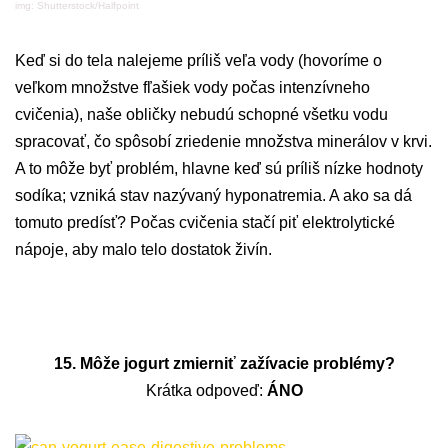
img: Shutterstock/Halfpoint
Keď si do tela nalejeme príliš veľa vody (hovoríme o
veľkom množstve fľašiek vody počas intenzívneho
cvičenia), naše obličky nebudú schopné všetku vodu
spracovať, čo spôsobí zriedenie množstva minerálov v krvi.
A to môže byť problém, hlavne keď sú príliš nízke hodnoty
sodíka; vzniká stav nazývaný hyponatremia. A ako sa dá
tomuto predísť? Počas cvičenia stačí piť elektrolytické
nápoje, aby malo telo dostatok živín.
15. Môže jogurt zmierniť zažívacie problémy?
Krátka odpoveď:
ÁNO