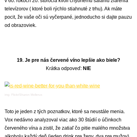
v 60. rokoch 20. storočia kvôli chybnému sálaniu žiarenia
televízorov ( ktoré boli rýchlo stiahnuté z trhu). Ak máte
pocit, že vaše oči sú vyčerpané, jednoducho si dajte pauzu
od obrazoviek.
19. Je pre nás červené víno lepšie ako biele?
Krátka odpoveď:
NIE
img: Flickr/Sharon Mollerus
Toto je jeden z tých poznatkov, ktoré sa neustále menia.
Vox nedávno analyzoval viac ako 30 štúdií o účinkoch
červeného vína a zistil, že zatiaľ čo pitie malého množstva
alkoholu každý deň (jeden drink pre ženy, dva pre mužov)