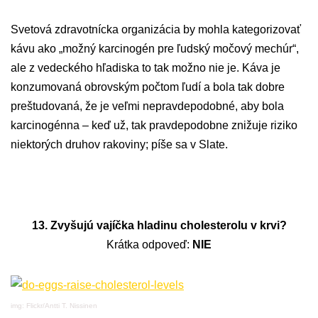
Svetová zdravotnícka organizácia by mohla kategorizovať
kávu ako „možný karcinogén pre ľudský močový mechúr“,
ale z vedeckého hľadiska to tak možno nie je. Káva je
konzumovaná obrovským počtom ľudí a bola tak dobre
preštudovaná, že je veľmi nepravdepodobné, aby bola
karcinogénna – keď už, tak pravdepodobne znižuje riziko
niektorých druhov rakoviny; píše sa v Slate.
13. Zvyšujú vajíčka hladinu cholesterolu v krvi?
Krátka odpoveď:
NIE
img: Flickr/Antti T. Nissinen