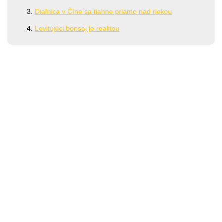
Diaľnica v Číne sa tiahne priamo nad riekou
Levitujúci bonsaj je realitou