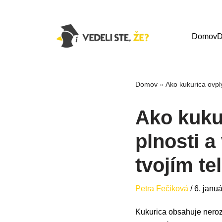
Domov
D
Domov
»
Ako kukurica ovply
Ako kukur
plnosti a
tvojím t
Petra Fečiková
/
6. janu
Kukurica obsahuje neroz