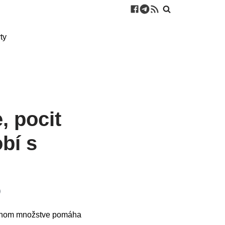
ty
, pocit
bí s
rávnom množstve pomáha