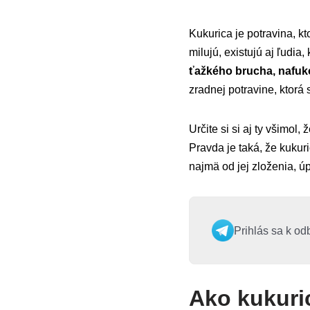
Kukurica je potravina, k
milujú, existujú aj ľudia,
ťažkého brucha, nafuko
zradnej potravine, ktorá 
Určite si si aj ty všimol,
Pravda je taká, že kukur
najmä od jej zloženia, úp
Prihlás sa k od
Ako kukuri