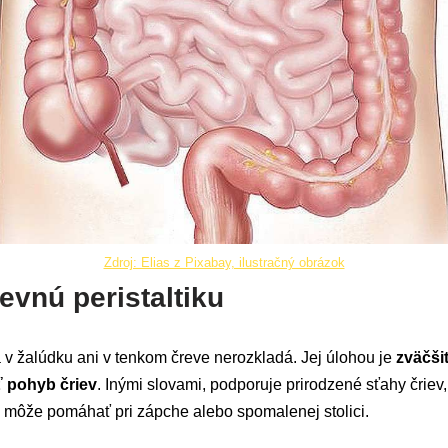
Zdroj: Elias z Pixabay, ilustračný obrázok
evnú peristaltiku
 v žalúdku ani v tenkom čreve nerozkladá. Jej úlohou je
zväčši
 pohyb čriev
. Inými slovami, podporuje prirodzené sťahy čriev
o môže pomáhať pri zápche alebo spomalenej stolici.