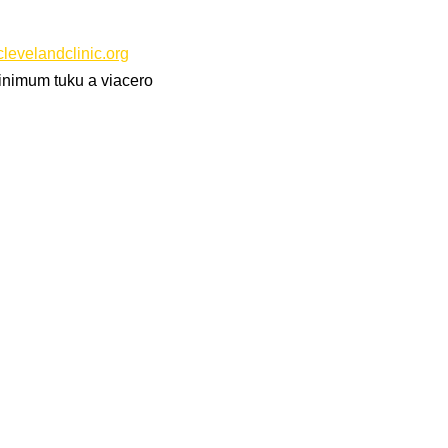
clevelandclinic.org
inimum tuku a viacero