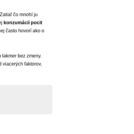
Zatiaľ čo mnohí ju
ej
konzumácii pocit
ej často hovorí ako o
m takmer bez zmeny.
od viacerých faktorov,