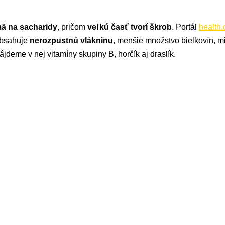
ä na sacharidy
, pričom
veľkú časť tvorí škrob
. Portál
health.
obsahuje
nerozpustnú vlákninu
, menšie množstvo bielkovín, m
jdeme v nej vitamíny skupiny B, horčík aj draslík.