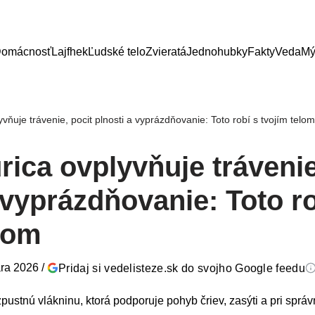
omácnosť
Lajfhek
Ľudské telo
Zvieratá
Jednohubky
Fakty
Veda
Mý
vňuje trávenie, pocit plnosti a vyprázdňovanie: Toto robí s tvojím telom
ica ovplyvňuje trávenie
 vyprázdňovanie: Toto ro
elom
ára 2026
/
Pridaj si vedelisteze.sk do svojho Google feedu
pustnú vlákninu, ktorá podporuje pohyb čriev, zasýti a pri sp