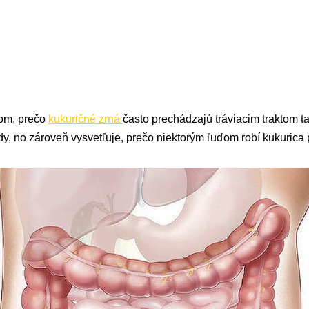
dom, prečo
kukuričné zrná
často prechádzajú tráviacim traktom 
y, no zároveň vysvetľuje, prečo niektorým ľuďom robí kukurica