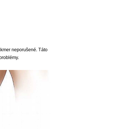
takmer neporušené. Táto
 problémy.