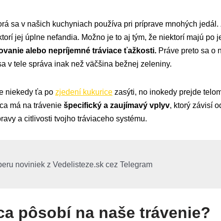
torá sa v našich kuchyniach používa pri príprave mnohých jedál. 
 ktorí jej úplne nefandia. Možno je to aj tým, že niektorí majú po j
vanie alebo nepríjemné tráviace ťažkosti.
Práve preto sa o n
sa v tele správa inak než väčšina bežnej zeleniny.
 že niekedy ťa po
zjedení kukurice
zasýti, no inokedy prejde telo
ica má na trávenie
špecifický a zaujímavý vplyv
, ktorý závisí 
ravy a citlivosti tvojho tráviaceho systému.
beru noviniek z Vedelisteze.sk cez Telegram
ca pôsobí na naše trávenie?