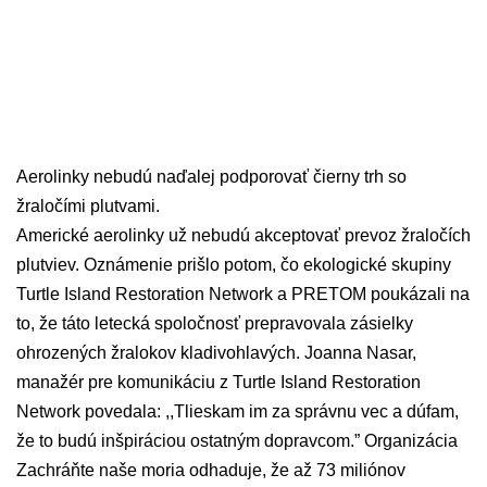
Aerolinky nebudú naďalej podporovať čierny trh so
žraločími plutvami.
Americké aerolinky už nebudú akceptovať prevoz žraločích
plutviev. Oznámenie prišlo potom, čo ekologické skupiny
Turtle Island Restoration Network a PRETOM poukázali na
to, že táto letecká spoločnosť prepravovala zásielky
ohrozených žralokov kladivohlavých. Joanna Nasar,
manažér pre komunikáciu z Turtle Island Restoration
Network povedala: ,,Tlieskam im za správnu vec a dúfam,
že to budú inšpiráciou ostatným dopravcom.” Organizácia
Zachráňte naše moria odhaduje, že až 73 miliónov