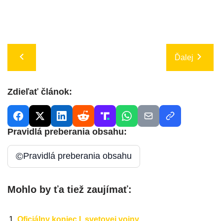
Ďalej
Zdieľať článok:
Pravidlá preberania obsahu:
©
Pravidlá preberania obsahu
Mohlo by ťa tiež zaujímať:
Oficiálny koniec I. svetovej vojny