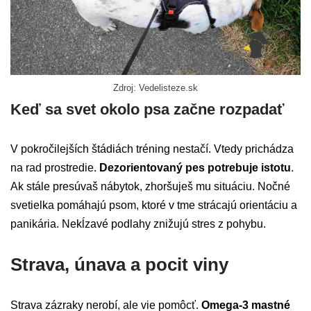
Zdroj: Vedelisteze.sk
Keď sa svet okolo psa začne rozpadať
V pokročilejších štádiách tréning nestačí. Vtedy prichádza
na rad prostredie.
Dezorientovaný pes potrebuje istotu
.
Ak stále presúvaš nábytok, zhoršuješ mu situáciu. Nočné
svetielka pomáhajú psom, ktoré v tme strácajú orientáciu a
panikária. Nekĺzavé podlahy znižujú stres z pohybu.
Strava, únava a pocit viny
Strava zázraky nerobí, ale vie pomôcť.
Omega-3 mastné