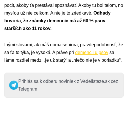
pocit, akoby ťa prestával spoznávať. Akoby tu bol telom, no
mysľou už nie celkom. A nie je to zriedkavé.
Odhady
hovoria, že známky demencie má až 60 % psov
starších ako 11 rokov.
Inými slovami, ak máš doma seniora, pravdepodobnosť, že
sa ťa to týka, je vysoká. A práve pri
demencii u psov
sa
láme rozdiel medzi „je už starý“ a „niečo nie je v poriadku“.
Prihlás sa k odberu noviniek z Vedelisteze.sk cez
Telegram