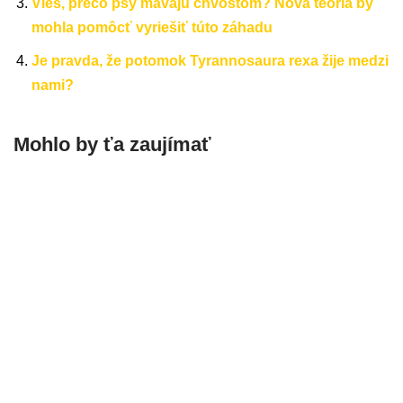
Vieš, prečo psy mávajú chvostom? Nová teória by
mohla pomôcť vyriešiť túto záhadu
Je pravda, že potomok Tyrannosaura rexa žije medzi
nami?
Mohlo by ťa zaujímať