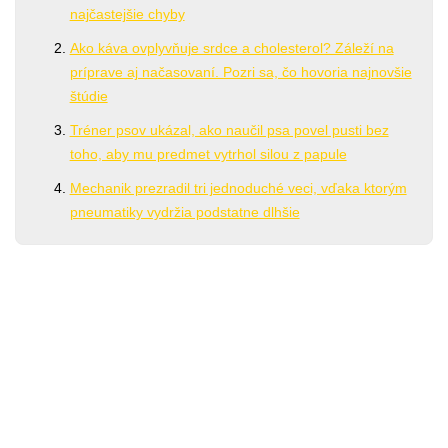
najčastejšie chyby
Ako káva ovplyvňuje srdce a cholesterol? Záleží na
príprave aj načasovaní. Pozri sa, čo hovoria najnovšie
štúdie
Tréner psov ukázal, ako naučil psa povel pusti bez
toho, aby mu predmet vytrhol silou z papule
Mechanik prezradil tri jednoduché veci, vďaka ktorým
pneumatiky vydržia podstatne dlhšie