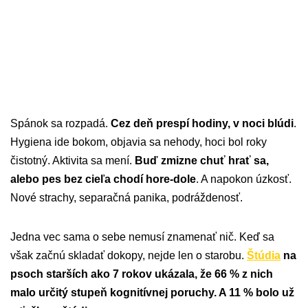
Spánok sa rozpadá.
Cez deň prespí hodiny, v noci blúdi
.
Hygiena ide bokom, objavia sa nehody, hoci bol roky
čistotný. Aktivita sa mení.
Buď zmizne chuť hrať sa,
alebo pes bez cieľa chodí hore-dole
. A napokon úzkosť.
Nové strachy, separačná panika, podráždenosť.
Jedna vec sama o sebe nemusí znamenať nič. Keď sa
však začnú skladať dokopy, nejde len o starobu.
Štúdia
na
psoch starších ako 7 rokov ukázala, že 66 % z nich
malo určitý stupeň kognitívnej poruchy. A 11 % bolo už