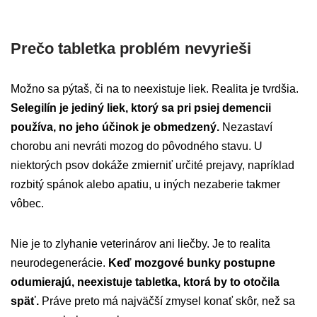
Prečo tabletka problém nevyrieši
Možno sa pýtaš, či na to neexistuje liek. Realita je tvrdšia.
Selegilín je jediný liek, ktorý sa pri psiej demencii
používa, no jeho účinok je obmedzený.
Nezastaví
chorobu ani nevráti mozog do pôvodného stavu. U
niektorých psov dokáže zmierniť určité prejavy, napríklad
rozbitý spánok alebo apatiu, u iných nezaberie takmer
vôbec.
Nie je to zlyhanie veterinárov ani liečby. Je to realita
neurodegenerácie.
Keď mozgové bunky postupne
odumierajú, neexistuje tabletka, ktorá by to otočila
späť.
Práve preto má najväčší zmysel konať skôr, než sa