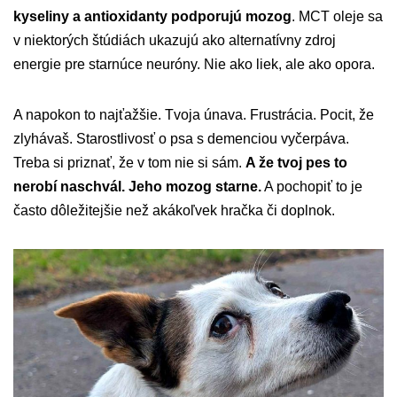
kyseliny a antioxidanty podporujú mozog
. MCT oleje sa
v niektorých štúdiách ukazujú ako alternatívny zdroj
energie pre starnúce neuróny. Nie ako liek, ale ako opora.
A napokon to najťažšie. Tvoja únava. Frustrácia. Pocit, že
zlyhávaš. Starostlivosť o psa s demenciou vyčerpáva.
Treba si priznať, že v tom nie si sám.
A že tvoj pes to
nerobí naschvál. Jeho mozog starne.
A pochopiť to je
často dôležitejšie než akákoľvek hračka či doplnok.