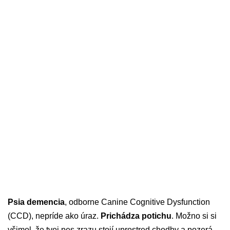
Psia demencia
, odborne Canine Cognitive Dysfunction
(CCD), nepríde ako úraz.
Prichádza potichu
. Možno si si
všimol, že tvoj pes zrazu stojí uprostred chodby a pozerá