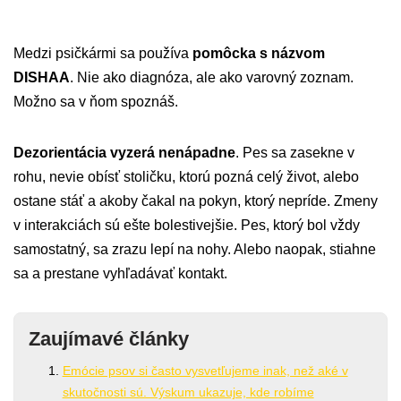
Medzi psičkármi sa používa
pomôcka s názvom
DISHAA
. Nie ako diagnóza, ale ako varovný zoznam.
Možno sa v ňom spoznáš.
Dezorientácia vyzerá nenápadne
. Pes sa zasekne v
rohu, nevie obísť stoličku, ktorú pozná celý život, alebo
ostane stáť a akoby čakal na pokyn, ktorý nepríde. Zmeny
v interakciách sú ešte bolestivejšie. Pes, ktorý bol vždy
samostatný, sa zrazu lepí na nohy. Alebo naopak, stiahne
sa a prestane vyhľadávať kontakt.
Zaujímavé články
Emócie psov si často vysvetľujeme inak, než aké v
skutočnosti sú. Výskum ukazuje, kde robíme