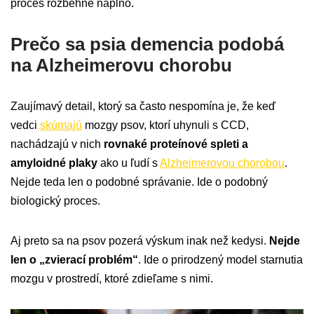
proces rozbehne naplno.
Prečo sa psia demencia podobá
na Alzheimerovu chorobu
Zaujímavý detail, ktorý sa často nespomína je, že keď
vedci
skúmajú
mozgy psov, ktorí uhynuli s CCD,
nachádzajú v nich
rovnaké proteínové spleti a
amyloidné plaky
ako u ľudí s
Alzheimerovou chorobou
.
Nejde teda len o podobné správanie. Ide o podobný
biologický proces.
Aj preto sa na psov pozerá výskum inak než kedysi.
Nejde
len o „zvierací problém“
. Ide o prirodzený model starnutia
mozgu v prostredí, ktoré zdieľame s nimi.