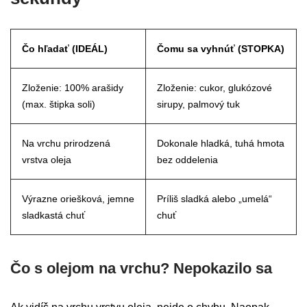
Čo hľadať (IDEÁL)
Čomu sa vyhnúť (STOPKA)
Zloženie: 100% arašidy
Zloženie: cukor, glukózové
(max. štipka soli)
sirupy, palmový tuk
Na vrchu prirodzená
Dokonale hladká, tuhá hmota
vrstva oleja
bez oddelenia
Výrazne oriešková, jemne
Príliš sladká alebo „umelá“
sladkastá chuť
chuť
Čo s olejom na vrchu? Nepokazilo sa