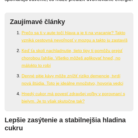
Zaujímavé články
Prečo sa ti v aute točí hlava a je ti na vracanie? Takto
vzniká cestovná nevoľnosť v mozgu a takto ju zastavíš
Keď ťa skolí nachladnutie, tieto tipy ti pomôžu prejsť
chorobou ľahšie. Všetko môžeš aplikovať hneď, no
málokto to robí
Denné pitie kávy môže znížiť riziko demencie, tvrdí
nová štúdia. Toto je ideálne množstvo, hovoria vedci
Hnedý cukor má povesť zdravšej voľby v porovnaní s
bielym. Je to však skutočne tak?
Lepšie zasýtenie a stabilnejšia hladina
cukru