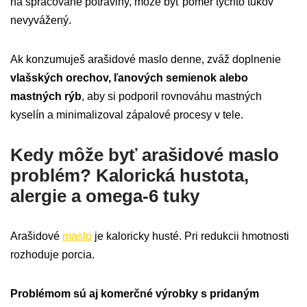
na spracované potraviny, môže byť pomer týchto tukov
nevyvážený.
Ak konzumuješ arašidové maslo denne, zváž doplnenie
vlašských orechov, ľanových semienok alebo
mastných rýb
, aby si podporil rovnováhu mastných
kyselín a minimalizoval zápalové procesy v tele.
Kedy môže byť arašidové maslo
problém? Kalorická hustota,
alergie a omega-6 tuky
Arašidové
maslo
je kaloricky husté. Pri redukcii hmotnosti
rozhoduje porcia.
Problémom sú aj komerčné výrobky s pridaným