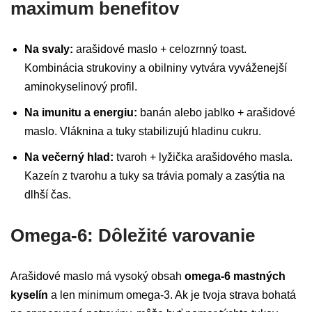
maximum benefitov
Na svaly:
arašidové maslo + celozrnný toast.
Kombinácia strukoviny a obilniny vytvára vyváženejší
aminokyselinový profil.
Na imunitu a energiu:
banán alebo jablko + arašidové
maslo. Vláknina a tuky stabilizujú hladinu cukru.
Na večerný hlad:
tvaroh + lyžička arašidového masla.
Kazeín z tvarohu a tuky sa trávia pomaly a zasýtia na
dlhší čas.
Omega-6: Dôležité varovanie
Arašidové maslo má vysoký obsah
omega-6 mastných
kyselín
a len minimum omega-3. Ak je tvoja strava bohatá