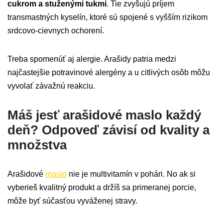
cukrom a stuženými tukmi
. Tie zvyšujú príjem
transmastných kyselín, ktoré sú spojené s vyšším rizikom
srdcovo-cievnych ochorení.
Treba spomenúť aj alergie. Arašidy patria medzi
najčastejšie potravinové alergény a u citlivých osôb môžu
vyvolať závažnú reakciu.
Máš jesť arašidové maslo každý
deň? Odpoveď závisí od kvality a
množstva
Arašidové
maslo
nie je multivitamín v pohári. No ak si
vyberieš kvalitný produkt a držíš sa primeranej porcie,
môže byť súčasťou vyváženej stravy.