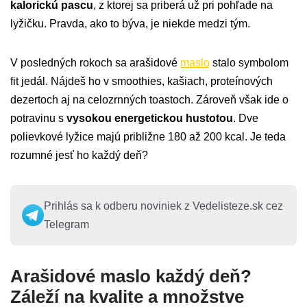
kalorickú pascu
, z ktorej sa priberá už pri pohľade na
lyžičku. Pravda, ako to býva, je niekde medzi tým.
V posledných rokoch sa arašidové
maslo
stalo symbolom
fit jedál. Nájdeš ho v smoothies, kašiach, proteínových
dezertoch aj na celozrnných toastoch. Zároveň však ide o
potravinu s
vysokou energetickou hustotou
. Dve
polievkové lyžice majú približne 180 až 200 kcal. Je teda
rozumné jesť ho každý deň?
Prihlás sa k odberu noviniek z Vedelisteze.sk cez
Telegram
Arašidové maslo každý deň?
Záleží na kvalite a množstve