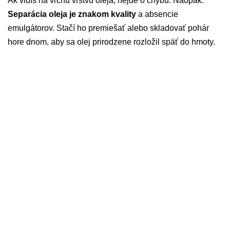
Ak vidíš na vrchu vrstvu oleja, nejde o chybu. Naopak.
Separácia oleja je znakom kvality
a absencie
emulgátorov. Stačí ho premiešať alebo skladovať pohár
hore dnom, aby sa olej prirodzene rozložil späť do hmoty.