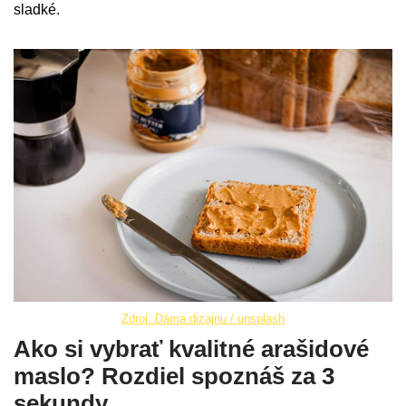
sladké.
Zdroj: Dáma dizajnu / unsplash
Ako si vybrať kvalitné arašidové
maslo? Rozdiel spoznáš za 3
sekundy