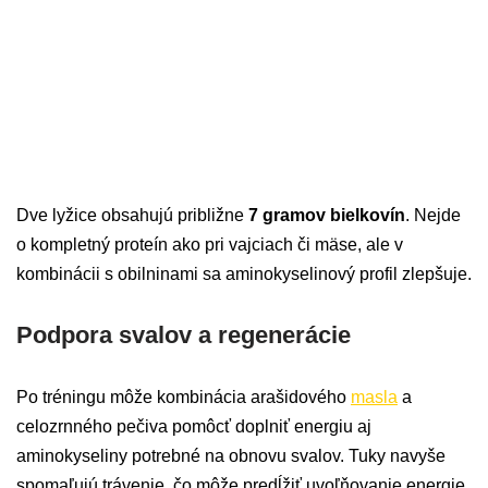
Dve lyžice obsahujú približne
7 gramov bielkovín
. Nejde
o kompletný proteín ako pri vajciach či mäse, ale v
kombinácii s obilninami sa aminokyselinový profil zlepšuje.
Podpora svalov a regenerácie
Po tréningu môže kombinácia arašidového
masla
a
celozrnného pečiva pomôcť doplniť energiu aj
aminokyseliny potrebné na obnovu svalov. Tuky navyše
spomaľujú trávenie, čo môže predĺžiť uvoľňovanie energie.