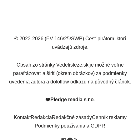
© 2023-2026 (EV 146/25/SWP) Česť pirátom, ktorí
uvádzajú zdroje.
Obsah zo stránky Vedelisteze.sk je možné voľne
parafrázovať a šíriť (okrem obrázkov) za podmienky
uvedenia autora a dofollow odkazu na pôvodný článok.
❤️
Pledge media s.r.o.
Kontakt
Redakcia
Redakčné zásady
Cenník reklamy
Podmienky používania a GDPR