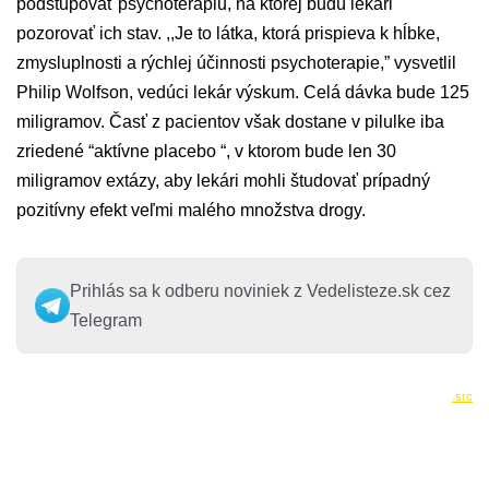
podstupovať psychoterapiu, na ktorej budú lekári
pozorovať ich stav. ,,Je to látka, ktorá prispieva k hĺbke,
zmysluplnosti a rýchlej účinnosti psychoterapie,” vysvetlil
Philip Wolfson, vedúci lekár výskum. Celá dávka bude 125
miligramov. Časť z pacientov však dostane v pilulke iba
zriedené “aktívne placebo “, v ktorom bude len 30
miligramov extázy, aby lekári mohli študovať prípadný
pozitívny efekt veľmi malého množstva drogy.
Prihlás sa k odberu noviniek z Vedelisteze.sk cez
Telegram
.src