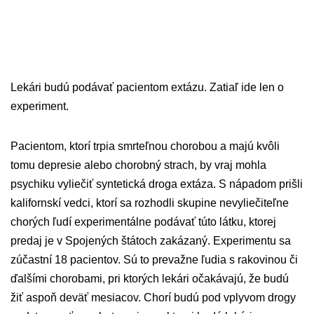
Lekári budú podávať pacientom extázu. Zatiaľ ide len o
experiment.
Pacientom, ktorí trpia smrteľnou chorobou a majú kvôli
tomu depresie alebo chorobný strach, by vraj mohla
psychiku vyliečiť syntetická droga extáza. S nápadom prišli
kalifornskí vedci, ktorí sa rozhodli skupine nevyliečiteľne
chorých ľudí experimentálne podávať túto látku, ktorej
predaj je v Spojených štátoch zakázaný. Experimentu sa
zúčastní 18 pacientov. Sú to prevažne ľudia s rakovinou či
ďalšími chorobami, pri ktorých lekári očakávajú, že budú
žiť aspoň deväť mesiacov. Chorí budú pod vplyvom drogy