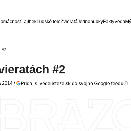
omácnosť
Lajfhek
Ľudské telo
Zvieratá
Jednohubky
Fakty
Veda
Mý
h #2
vieratách #2
a 2014
/
Pridaj si vedelisteze.sk do svojho Google feedu