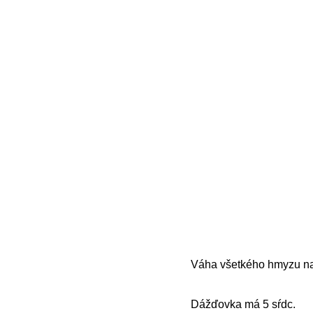
Váha všetkého hmyzu na 
Dážďovka má 5 sŕdc.