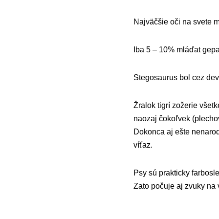
Najväčšie oči na svete m
Iba 5 – 10% mláďat gepar
Stegosaurus bol cez dev
Žralok tigrí zožerie vše
naozaj čokoľvek (plechov
Dokonca aj ešte nenarode
víťaz.
Psy sú prakticky farbosl
Zato počuje aj zvuky na