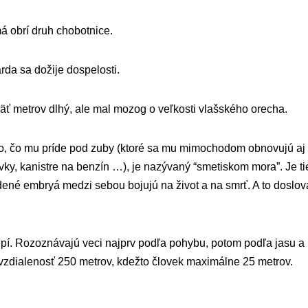
á obrí druh chobotnice.
da sa dožije dospelosti.
äť metrov dlhý, ale mal mozog o veľkosti vlašského orecha.
tko, čo mu príde pod zuby (ktoré sa mu mimochodom obnovujú aj
ky, kanistre na benzín …), je nazývaný “smetiskom mora”. Je ti
né embryá medzi sebou bojujú na život a na smrť. A to doslova,
epí. Rozoznávajú veci najprv podľa pohybu, potom podľa jasu a 
 vzdialenosť 250 metrov, kdežto človek maximálne 25 metrov.