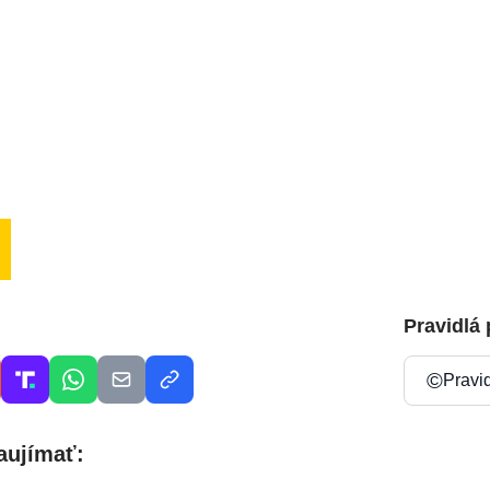
Pravidlá
©
Pravi
aujímať: