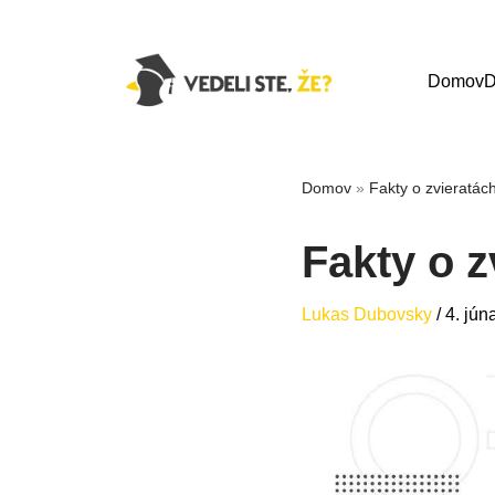
Domov
D
Domov
»
Fakty o zvieratác
Fakty o z
Lukas Dubovsky
/
4. jún