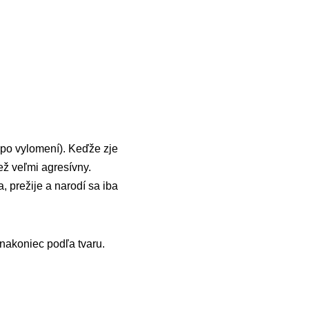
 po vylomení). Keďže zje
ež veľmi agresívny.
 prežije a narodí sa iba
nakoniec podľa tvaru.