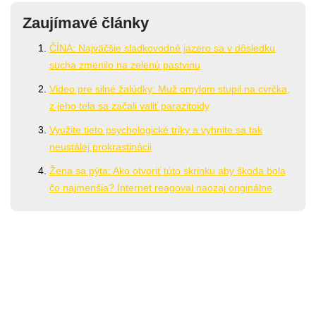
Zaujímavé články
ČÍNA: Najväčšie sladkovodné jazero sa v dôsledku
sucha zmenilo na zelenú pastvinu
Video pre silné žalúdky: Muž omylom stupil na cvrčka,
z jeho tela sa začali valiť parazitoidy
Využite tieto psychologické triky a vyhnite sa tak
neustálej prokrastinácii
Žena sa pýta: Ako otvoriť túto skrinku aby škoda bola
čo najmenšia? Internet reagoval naozaj originálne