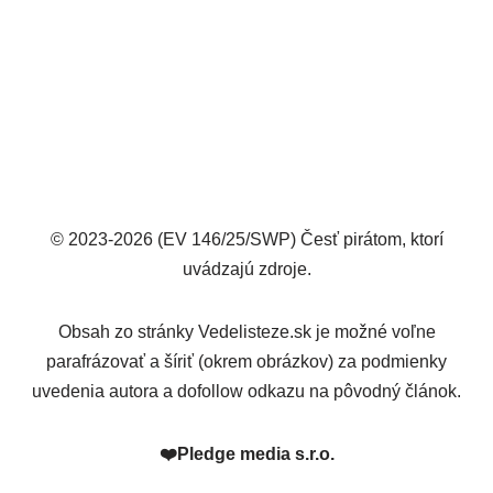
© 2023-2026 (EV 146/25/SWP) Česť pirátom, ktorí
uvádzajú zdroje.
Obsah zo stránky Vedelisteze.sk je možné voľne
parafrázovať a šíriť (okrem obrázkov) za podmienky
uvedenia autora a dofollow odkazu na pôvodný článok.
❤️
Pledge media s.r.o.