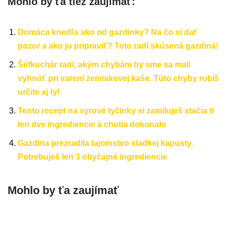
Mohlo by ťa tiež zaujímať:
Domáca knedľa ako od gazdinky? Na čo si dať
pozor a ako ju pripraviť? Toto radí skúsená gazdiná!
Šéfkuchár radí, akým chybám by sme sa mali
vyhnúť pri varení zemiakovej kaše. Túto chyby robíš
určite aj ty!
Tento recept na syrové tyčinky si zamiluješ stačia ti
len dve ingrediencie a chutia dokonalo
Gazdina prezradila tajomstvo sladkej kapusty.
Potrebuješ len 3 obyčajné ingrediencie
Mohlo by ťa zaujímať