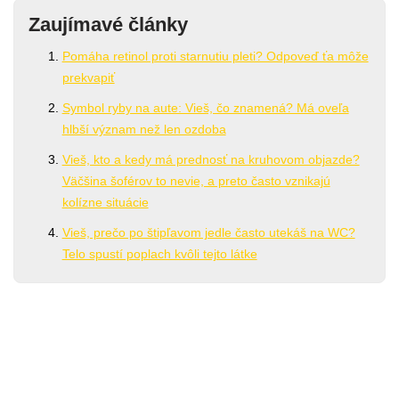
Zaujímavé články
Pomáha retinol proti starnutiu pleti? Odpoveď ťa môže
prekvapiť
Symbol ryby na aute: Vieš, čo znamená? Má oveľa
hlbší význam než len ozdoba
Vieš, kto a kedy má prednosť na kruhovom objazde?
Väčšina šoférov to nevie, a preto často vznikajú
kolízne situácie
Vieš, prečo po štipľavom jedle často utekáš na WC?
Telo spustí poplach kvôli tejto látke