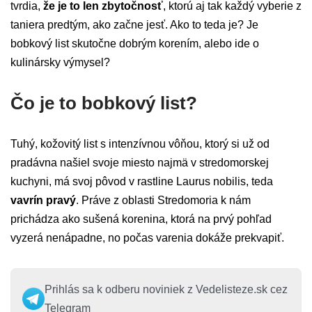
tvrdia,
že je to len zbytočnosť
, ktorú aj tak každý vyberie z
taniera predtým, ako začne jesť. Ako to teda je? Je
bobkový list skutočne dobrým korením, alebo ide o
kulinársky výmysel?
Čo je to bobkový list?
Tuhý, kožovitý list s intenzívnou vôňou, ktorý si už od
pradávna našiel svoje miesto najmä v stredomorskej
kuchyni, má svoj pôvod v rastline Laurus nobilis, teda
vavrín pravý
. Práve z oblasti Stredomoria k nám
prichádza ako sušená korenina, ktorá na prvý pohľad
vyzerá nenápadne, no počas varenia dokáže prekvapiť.
Prihlás sa k odberu noviniek z Vedelisteze.sk cez
Telegram