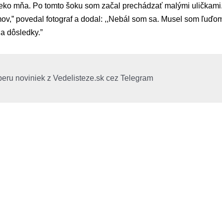
eko mňa. Po tomto šoku som začal prechádzať malými uličkami.
ov,” povedal fotograf a dodal: ,,Nebál som sa. Musel som ľuďom 
a dôsledky.”
beru noviniek z Vedelisteze.sk cez Telegram