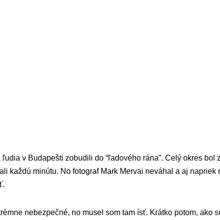
 ľudia v Budapešti zobudili do “ľadového rána”. Celý okres bol
li každú minútu. No fotograf Mark Mervai neváhal a aj napriek ri
ť.
extrémne nebezpečné, no musel som tam ísť. Krátko potom, ako s