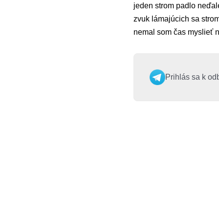
jeden strom padlo neďal
zvuk lámajúcich sa strom
nemal som čas myslieť n
Prihlás sa k od