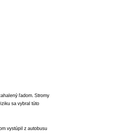
 zahalený ľadom. Stromy
ziku sa vybral túto
om vystúpil z autobusu