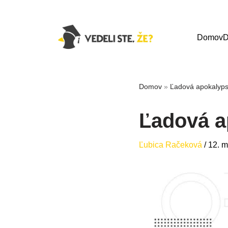
Domov
D
Domov
»
Ľadová apokalyps
Ľadová a
Ľubica Račeková
/
12. 