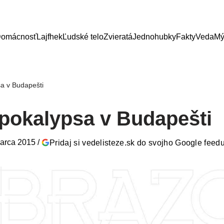
omácnosť
Lajfhek
Ľudské telo
Zvieratá
Jednohubky
Fakty
Veda
Mý
a v Budapešti
pokalypsa v Budapešti
marca 2015
/
Pridaj si vedelisteze.sk do svojho Google feed