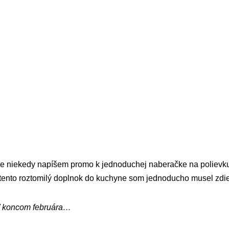
že niekedy napíšem promo k jednoduchej naberačke na polievku,
tento roztomilý doplnok do kuchyne som jednoducho musel zdiela
ť koncom februára…