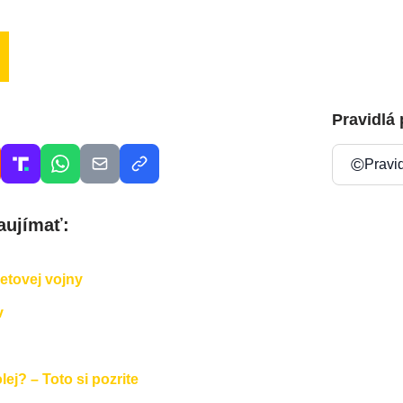
Pravidlá
©
Pravi
aujímať:
vetovej vojny
v
ej? – Toto si pozrite