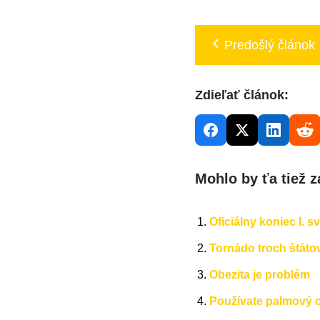
Predošlý článok
Zdieľať článok:
Mohlo by ťa tiež z
Oficiálny koniec I. s
Tornádo troch štáto
Obezita je problém
Používate palmový ol