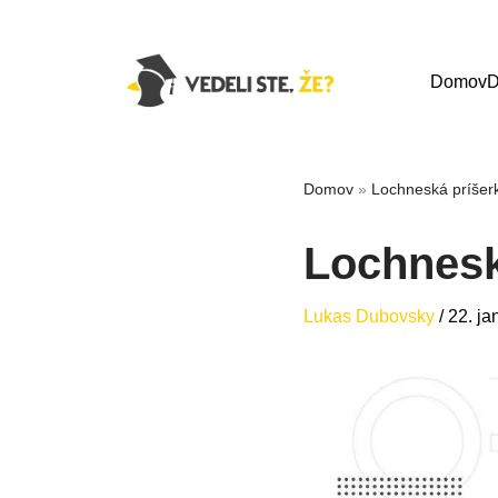
Domov
D
Domov
»
Lochneská príšerk
Lochnesk
Lukas Dubovsky
/
22. ja