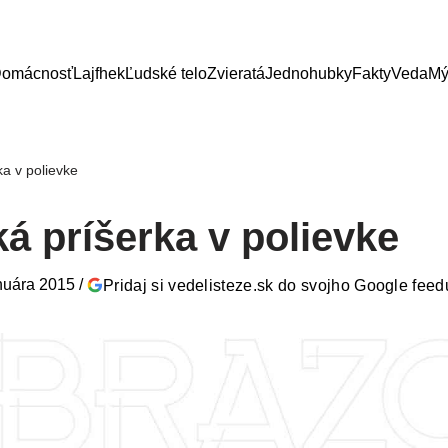
omácnosť
Lajfhek
Ľudské telo
Zvieratá
Jednohubky
Fakty
Veda
Mý
a v polievke
á príšerka v polievke
nuára 2015
/
Pridaj si vedelisteze.sk do svojho Google feed