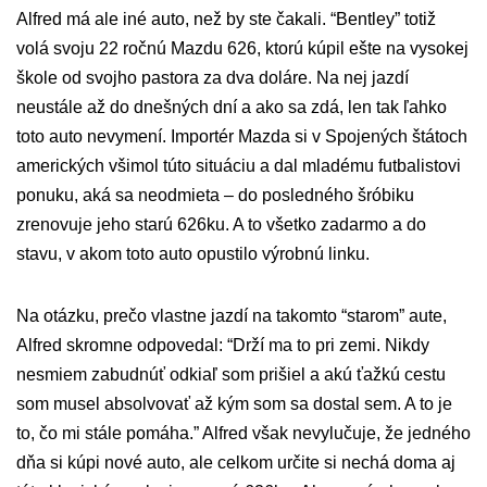
Alfred má ale iné auto, než by ste čakali. “Bentley” totiž
volá svoju 22 ročnú Mazdu 626, ktorú kúpil ešte na vysokej
škole od svojho pastora za dva doláre. Na nej jazdí
neustále až do dnešných dní a ako sa zdá, len tak ľahko
toto auto nevymení. Importér Mazda si v Spojených štátoch
amerických všimol túto situáciu a dal mladému futbalistovi
ponuku, aká sa neodmieta – do posledného šróbiku
zrenovuje jeho starú 626ku. A to všetko zadarmo a do
stavu, v akom toto auto opustilo výrobnú linku.
Na otázku, prečo vlastne jazdí na takomto “starom” aute,
Alfred skromne odpovedal: “Drží ma to pri zemi. Nikdy
nesmiem zabudnúť odkiaľ som prišiel a akú ťažkú cestu
som musel absolvovať až kým som sa dostal sem. A to je
to, čo mi stále pomáha.” Alfred však nevylučuje, že jedného
dňa si kúpi nové auto, ale celkom určite si nechá doma aj