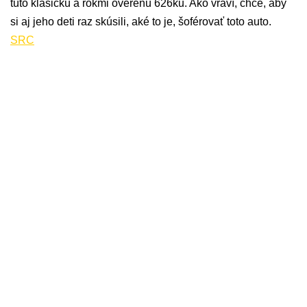
túto klasickú a rokmi overenú 626ku. Ako vraví, chce, aby
si aj jeho deti raz skúsili, aké to je, šoférovať toto auto.
SRC