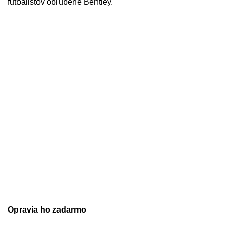
futbalistov obľúbené Bentley.
Opravia ho zadarmo