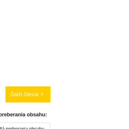
Ďalší článok
 preberania obsahu:
dlá preberania obsahu