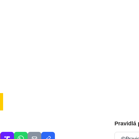
Pravidlá
©
Pravi