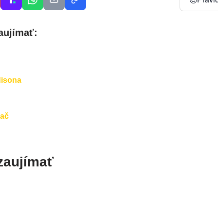
aujímať:
disona
hač
zaujímať