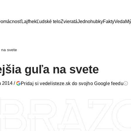
omácnosť
Lajfhek
Ľudské telo
Zvieratá
Jednohubky
Fakty
Veda
Mý
a na svete
jšia guľa na svete
a 2014
/
Pridaj si vedelisteze.sk do svojho Google feedu