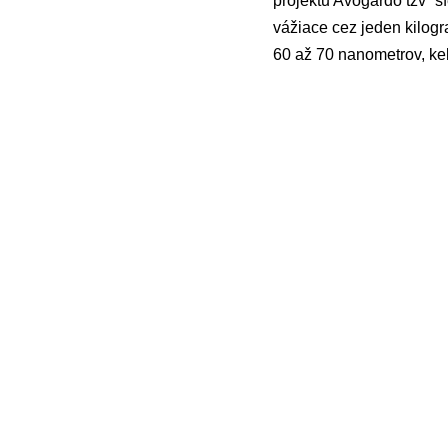
projektu Avogardo tzv “s
vážiace cez jeden kilogr
60 až 70 nanometrov, ke