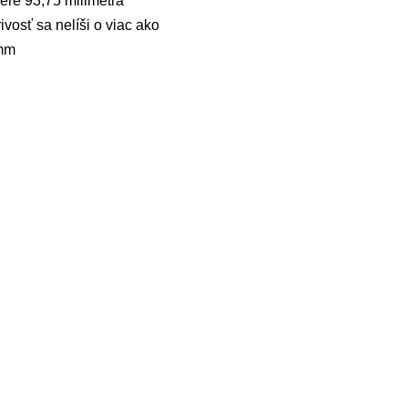
mere 93,75 milimetra
vosť sa nelíši o viac ako
2mm