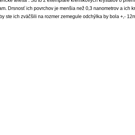
férické telesá”. Sú to 2 exempláre kremíkových kryštálov o prie
am. Drsnosť ich povrchov je menšia než 0,3 nanometrov a ich kri
by ste ich zväčšili na rozmer zemegule odchýlka by bola +,- 1