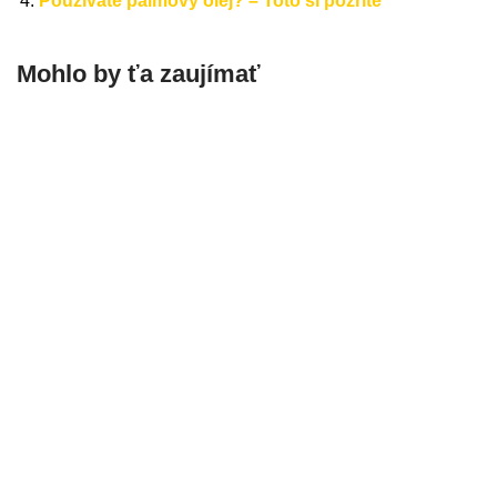
Používate palmový olej? – Toto si pozrite
Mohlo by ťa zaujímať