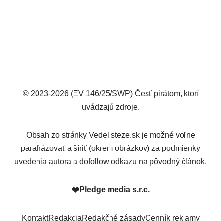
© 2023-2026 (EV 146/25/SWP) Česť pirátom, ktorí
uvádzajú zdroje.
Obsah zo stránky Vedelisteze.sk je možné voľne
parafrázovať a šíriť (okrem obrázkov) za podmienky
uvedenia autora a dofollow odkazu na pôvodný článok.
❤️
Pledge media s.r.o.
Kontakt
Redakcia
Redakčné zásady
Cenník reklamy