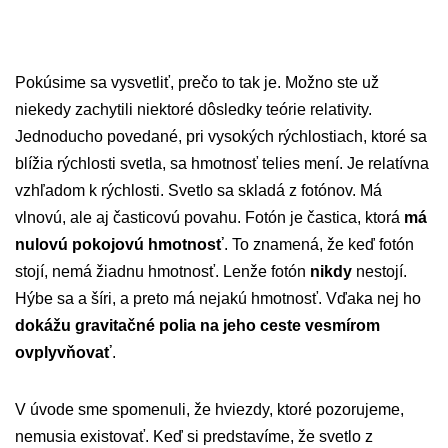
Pokúsime sa vysvetliť, prečo to tak je. Možno ste už
niekedy zachytili niektoré dôsledky teórie relativity.
Jednoducho povedané, pri vysokých rýchlostiach, ktoré sa
blížia rýchlosti svetla, sa hmotnosť telies mení. Je relatívna
vzhľadom k rýchlosti. Svetlo sa skladá z fotónov. Má
vlnovú, ale aj časticovú povahu. Fotón je častica, ktorá
má
nulovú pokojovú hmotnosť
. To znamená, že keď fotón
stojí, nemá žiadnu hmotnosť. Lenže fotón
nikdy
nestojí.
Hýbe sa a šíri, a preto má nejakú hmotnosť. Vďaka nej ho
dokážu gravitačné polia na jeho ceste vesmírom
ovplyvňovať
.
V úvode sme spomenuli, že hviezdy, ktoré pozorujeme,
nemusia existovať. Keď si predstavíme, že svetlo z