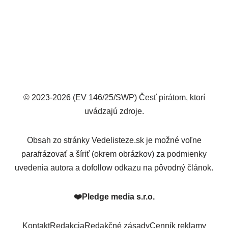
© 2023-2026 (EV 146/25/SWP) Česť pirátom, ktorí
uvádzajú zdroje.
Obsah zo stránky Vedelisteze.sk je možné voľne
parafrázovať a šíriť (okrem obrázkov) za podmienky
uvedenia autora a dofollow odkazu na pôvodný článok.
❤️
Pledge media s.r.o.
Kontakt
Redakcia
Redakčné zásady
Cenník reklamy