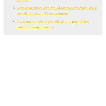
Slovenská šikmá veža má 34 metrov a zo svojej osi je
vychýlená o skoro 70 centimentrov
V tele máme nový orgán, oficiálne to potvrdil tím
vedcov z írskej univerzity