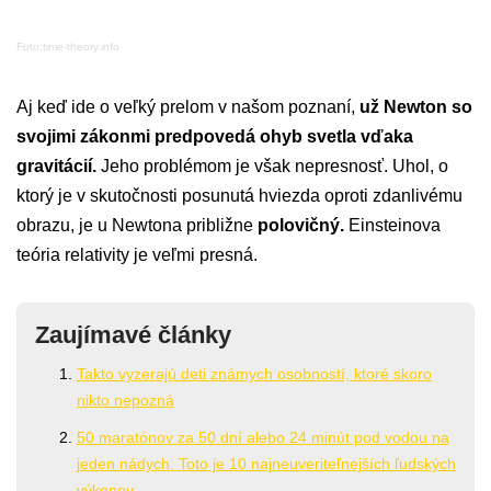
Foto:time-theory.info
Aj keď ide o veľký prelom v našom poznaní,
už Newton so
svojimi zákonmi predpovedá ohyb svetla vďaka
gravitácií.
Jeho problémom je však nepresnosť. Uhol, o
ktorý je v skutočnosti posunutá hviezda oproti zdanlivému
obrazu, je u Newtona približne
polovičný.
Einsteinova
teória relativity je veľmi presná.
Zaujímavé články
Takto vyzerajú deti známych osobností, ktoré skoro
nikto nepozná
50 maratónov za 50 dní alebo 24 minút pod vodou na
jeden nádych. Toto je 10 najneuveriteľnejších ľudských
výkonov