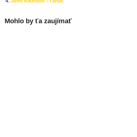
John Atkinson – ťahač
Mohlo by ťa zaujímať