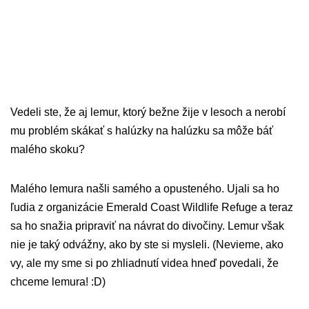
Vedeli ste, že aj lemur, ktorý bežne žije v lesoch a nerobí
mu problém skákať s halúzky na halúzku sa môže báť
malého skoku?
Malého lemura našli samého a opusteného. Ujali sa ho
ľudia z organizácie Emerald Coast Wildlife Refuge a teraz
sa ho snažia pripraviť na návrat do divočiny. Lemur však
nie je taký odvážny, ako by ste si mysleli. (Nevieme, ako
vy, ale my sme si po zhliadnutí videa hneď povedali, že
chceme lemura! :D)