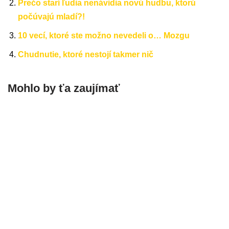
Prečo starí ľudia nenávidia novú hudbu, ktorú
počúvajú mladí?!
10 vecí, ktoré ste možno nevedeli o… Mozgu
Chudnutie, ktoré nestojí takmer nič
Mohlo by ťa zaujímať