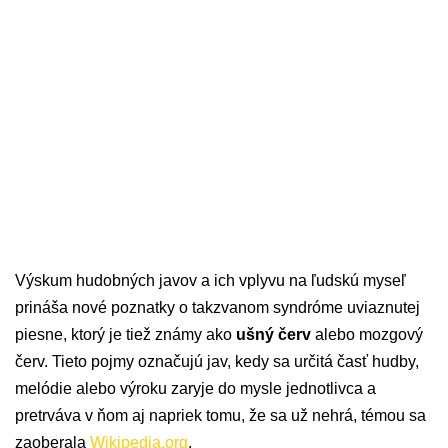
Výskum hudobných javov a ich vplyvu na ľudskú myseľ
prináša nové poznatky o takzvanom syndróme uviaznutej
piesne, ktorý je tiež známy ako
ušný červ
alebo mozgový
červ. Tieto pojmy označujú jav, kedy sa určitá časť hudby,
melódie alebo výroku zaryje do mysle jednotlivca a
pretrváva v ňom aj napriek tomu, že sa už nehrá, témou sa
zaoberala
Wikipedia.org
.