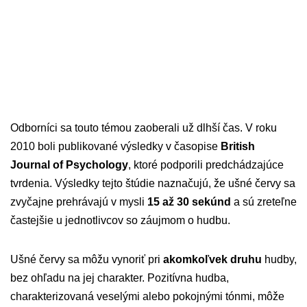
Odborníci sa touto témou zaoberali už dlhší čas. V roku
2010 boli publikované výsledky v časopise
British
Journal of Psychology
, ktoré podporili predchádzajúce
tvrdenia. Výsledky tejto štúdie naznačujú, že ušné červy sa
zvyčajne prehrávajú v mysli
15 až 30 sekúnd
a sú zreteľne
častejšie u jednotlivcov so záujmom o hudbu.
Ušné červy sa môžu vynoriť pri
akomkoľvek druhu
hudby,
bez ohľadu na jej charakter. Pozitívna hudba,
charakterizovaná veselými alebo pokojnými tónmi, môže