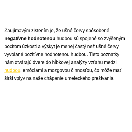
Zaujímavým zistením je, že ušné červy spôsobené
negatívne hodnotenou
hudbou sú spojené so zvýšeným
pocitom úzkosti a výskyt je menej častý než ušné červy
vyvolané pozitívne hodnotenou hudbou. Tieto poznatky
nám otvárajú dvere do hĺbkovej analýzy vzťahu medzi
hudbou
, emóciami a mozgovou činnosťou, čo môže mať
širší vplyv na naše chápanie umeleckého prežívania.