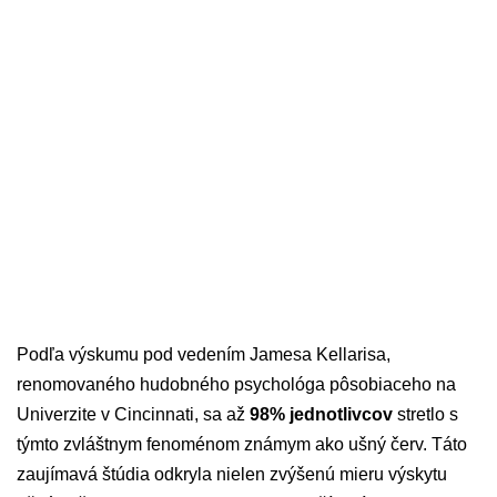
Podľa výskumu pod vedením Jamesa Kellarisa,
renomovaného hudobného psychológa pôsobiaceho na
Univerzite v Cincinnati, sa až
98% jednotlivcov
stretlo s
týmto zvláštnym fenoménom známym ako ušný červ. Táto
zaujímavá štúdia odkryla nielen zvýšenú mieru výskytu