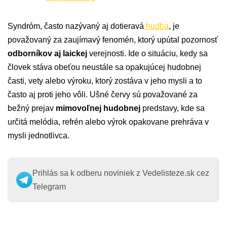
Syndróm, často nazývaný aj dotieravá
hudba
, je
považovaný za zaujímavý fenomén, ktorý upútal pozornosť
odborníkov aj laickej
verejnosti. Ide o situáciu, kedy sa
človek stáva obeťou neustále sa opakujúcej hudobnej
časti, vety alebo výroku, ktorý zostáva v jeho mysli a to
často aj proti jeho vôli. Ušné červy sú považované za
bežný prejav
mimovoľnej hudobnej
predstavy, kde sa
určitá melódia, refrén alebo výrok opakovane prehráva v
mysli jednotlivca.
Prihlás sa k odberu noviniek z Vedelisteze.sk cez
Telegram