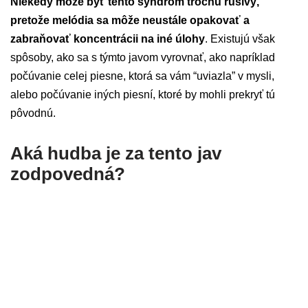
Niekedy môže byť tento syndróm trochu rušivý,
pretože melódia sa môže neustále opakovať a
zabraňovať koncentrácii na iné úlohy
. Existujú však
spôsoby, ako sa s týmto javom vyrovnať, ako napríklad
počúvanie celej piesne, ktorá sa vám “uviazla” v mysli,
alebo počúvanie iných piesní, ktoré by mohli prekryť tú
pôvodnú.
Aká hudba je za tento jav
zodpovedná?