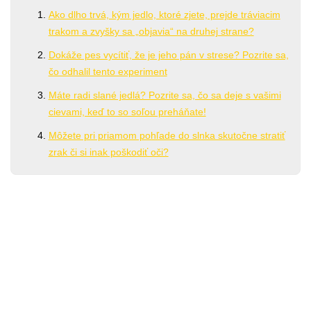
Ako dlho trvá, kým jedlo, ktoré zjete, prejde tráviacim
trakom a zvyšky sa „objavia“ na druhej strane?
Dokáže pes vycítiť, že je jeho pán v strese? Pozrite sa,
čo odhalil tento experiment
Máte radi slané jedlá? Pozrite sa, čo sa deje s vašimi
cievami, keď to so soľou preháňate!
Môžete pri priamom pohľade do slnka skutočne stratiť
zrak či si inak poškodiť oči?