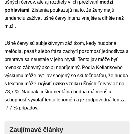
ušných červov, ale aj rozdiely v ich prežívaní
medzi
pohlaviami
. Zistenia poukazujú na to, že ženy majú
tendenciu zažívať ušné červy intenzívnejšie a dlhšie než
muži.
Ušné červy sú subjektívnym zážitkom, kedy hudobná
melódia, pasáž alebo fráza zachytí pozornosť jednotlivca a
prehráva sa neustále v jeho mysli. Tento jav môže byť
rovnako zábavný ako aj nepríjemný. Podľa Kellarisovho
výskumu môže byť jav spojený so skutočnosťou, že hudba
s textami môže
zvýšiť riziko
vzniku ušných červov až na
73,7 %. Naopak, inštrumentálna hudba má menšiu
schopnosť vyvolať tento fenomén a je zodpovedná len za
7,7 % prípadov.
Zaujímavé články