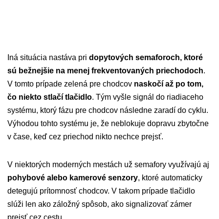
Iná situácia nastáva pri
dopytových semaforoch, ktoré
sú bežnejšie na menej frekventovaných priechodoch
.
V tomto prípade zelená pre chodcov
naskočí až po tom,
čo niekto stlačí tlačidlo
. Tým vyšle signál do riadiaceho
systému, ktorý fázu pre chodcov následne zaradí do cyklu.
Výhodou tohto systému je, že neblokuje dopravu zbytočne
v čase, keď cez priechod nikto nechce prejsť.
V niektorých moderných mestách už semafory využívajú aj
pohybové alebo kamerové senzory
, ktoré automaticky
detegujú prítomnosť chodcov. V takom prípade tlačidlo
slúži len ako záložný spôsob, ako signalizovať zámer
prejsť cez cestu.