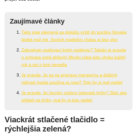
Zaujímavé články
Tieto psie plemená sa dokážu vcítiť do pocitov človeka
lepšie než iné. Svojich majiteľov chápu aj bez slov
Zabraňuje opaľovací krém opáleniu? Takáto je pravda
o ochrane pred slnkom! Mnohí robia túto chybu každý
rok a ani o tom nevedia
Je pravda, že sa na prípravu margarínu a ďalších
náhrad masla používa aj ropa? Toto by si mal vedieť
Je pravda, že červíky nežerú jedovaté hríby? Skôr ako
pôjdeš na hríby, mal by si toto vedieť
Viackrát stlačené tlačidlo =
rýchlejšia zelená?