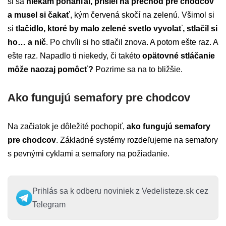
si sa
niekam ponáhľal, prišiel na prechod pre chodcov
a musel si čakať
, kým červená skočí na zelenú. Všimol si
si
tlačidlo, ktoré by malo zelené svetlo vyvolať, stlačil si
ho… a nič
. Po chvíli si ho stlačil znova. A potom ešte raz. A
ešte raz. Napadlo ti niekedy, či takéto
opätovné stláčanie
môže naozaj pomôcť?
Pozrime sa na to bližšie.
Ako fungujú semafory pre chodcov
Na začiatok je dôležité pochopiť,
ako fungujú semafory
pre chodcov
. Základné systémy rozdeľujeme na semafory
s pevnými cyklami a semafory na požiadanie.
Prihlás sa k odberu noviniek z Vedelisteze.sk cez
Telegram