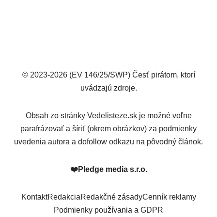
© 2023-2026 (EV 146/25/SWP) Česť pirátom, ktorí
uvádzajú zdroje.
Obsah zo stránky Vedelisteze.sk je možné voľne
parafrázovať a šíriť (okrem obrázkov) za podmienky
uvedenia autora a dofollow odkazu na pôvodný článok.
❤️
Pledge media s.r.o.
Kontakt
Redakcia
Redakčné zásady
Cenník reklamy
Podmienky používania a GDPR